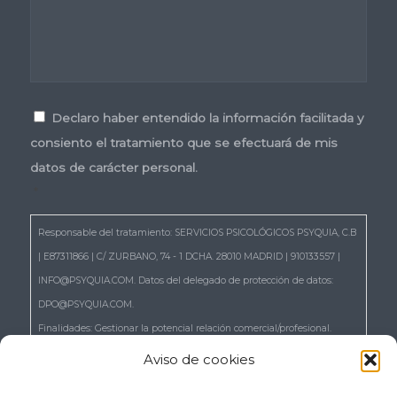
Consentimiento
*
Declaro haber entendido la información facilitada y
consiento el tratamiento que se efectuará de mis
datos de carácter personal.
*
Responsable del tratamiento: SERVICIOS PSICOLÓGICOS PSYQUIA, C.B
| E87311866 | C/ ZURBANO, 74 - 1 DCHA. 28010 MADRID | 910133557 |
INFO@PSYQUIA.COM. Datos del delegado de protección de datos:
DPO@PSYQUIA.COM.
Finalidades: Gestionar la potencial relación comercial/profesional.
Atender las consultas y remitir la información que nos solicita.
Aviso de cookies
Gestionar la solicitud de cita.