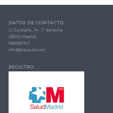
DATOS DE CONTACTO
C/ Zurbano, 74 - 1º derecha
28010 Madrid
686580107
info@psyquia.com
REGISTRO