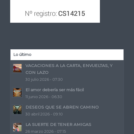
Lo último
VACACIONES A LA CARTA, ENVUELTAS, Y
CON LAZO
30 julio 2026 - 07:30
El amor debería ser más fácil
11 junio 2026 - 06:30
DESEOS QUE SE ABREN CAMINO
30 abril 2026 - 09:10
LA SUERTE DE TENER AMIGAS
26 marzo 2026 - 07:15