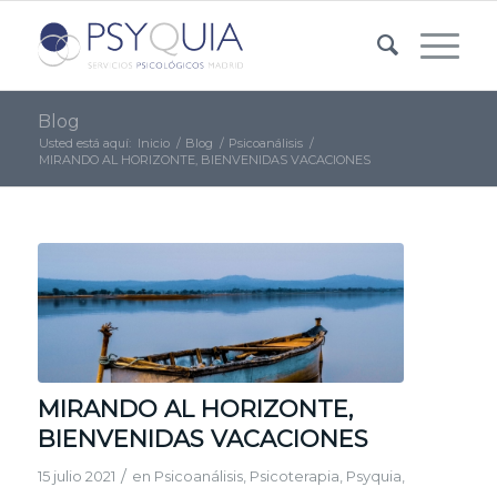
Blog
Usted está aquí:
Inicio
/
Blog
/
Psicoanálisis
/
MIRANDO AL HORIZONTE, BIENVENIDAS VACACIONES
MIRANDO AL HORIZONTE,
BIENVENIDAS VACACIONES
/
15 julio 2021
en
Psicoanálisis
,
Psicoterapia
,
Psyquia
,