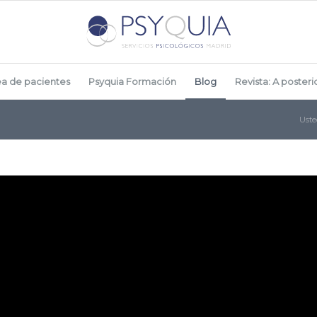
ea de pacientes
Psyquia Formación
Blog
Revista: A posterio
Uste