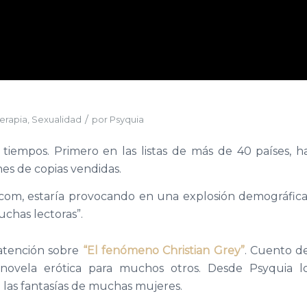
/
erapia
,
Sexualidad
por
Psyquia
 tiempos. Primero en las listas de más de 40 países, h
es de copias vendidas.
com, estaría provocando en una explosión demográfica
chas lectoras”.
atención sobre
“El fenómeno Christian Grey”
. Cuento d
novela erótica para muchos otros. Desde Psyquia l
as fantasías de muchas mujeres.