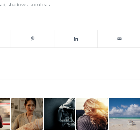
dad
,
shadows
,
sombras