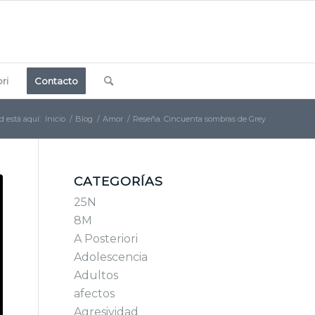
ri
Contacto
d está aquí:
Inicio
/
Blog
/
Amor
/
Reseña. Cincuenta sombras de Grey
CATEGORÍAS
25N
8M
A Posteriori
Adolescencia
Adultos
afectos
Agresividad