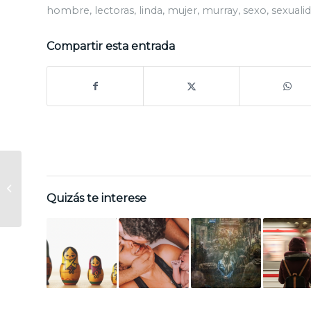
hombre
,
lectoras
,
linda
,
mujer
,
murray
,
sexo
,
sexuali
Compartir esta entrada
Reseña «La sociedad
de las siglas»
Quizás te interese