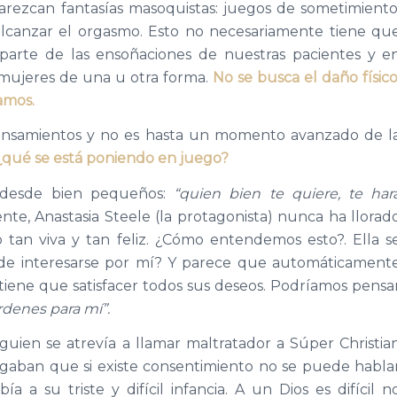
arezcan fantasías masoquistas: juegos de sometimiento
alcanzar el orgasmo. Esto no necesariamente tiene qu
 parte de las ensoñaciones de nuestras pacientes y e
s mujeres de una u otra forma.
No se busca el daño físico
amos.
nsamientos y no es hasta un momento avanzado de l
¿qué se está poniendo en juego?
desde bien pequeños:
“quien bien te quiere, te har
nte, Anastasia Steele (la protagonista) nunca ha llorad
tan viva y tan feliz. ¿Cómo entendemos esto?. Ella s
e interesarse por mí? Y parece que automáticament
iene que satisfacer todos sus deseos. Podríamos pensa
rdenes para mí”.
uien se atrevía a llamar maltratador a Súper Christia
egaban que si existe consentimiento no se puede habla
a su triste y difícil infancia. A un Dios es difícil n