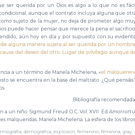
ue ser querida por un Dios es algo a lo que no es fáci
ondicional, aunque el contrato incluya alguna que otr
como sujeto de la mujer, no deja de prometer algo mu
Dios puede hacer pensar que merece la pena el sacrificio
endido, aún hoy en día y por supuesto con su evident
tá de alguna manera sujeta al ser querida por un hombre
causa del deseo del otro. Lugar de privilegio aunque d
cia a un término de Mariela Michelena, «
el malquerer»
to se encuentra en la base del maltrato. ¿Qué pensáis
os.
Bibliografía recomendada
n a un niño. Sigmund Freud O.C. Vol. XVII Ed.Amorrortu
es malqueridas. Mariela Michelena. La esfera de los libros
emografia
,
demografica
,
explosion
,
femenino
,
feminina
,
gray
,