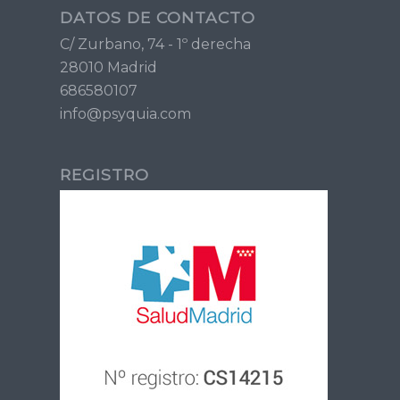
DATOS DE CONTACTO
C/ Zurbano, 74 - 1º derecha
28010 Madrid
686580107
info@psyquia.com
REGISTRO