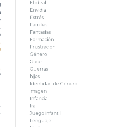
El ideal
l
Envidia
a
Estrés
y
Familias
.
Fantasías
e
Formación
,
Frustración
e
Género
Goce
.
Guerras
?
hijos
Identidad de Género
imagen
:
Infancia
.
Ira
.
Juego infantil
Lenguaje