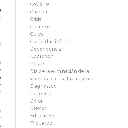
,
Covid-19
e
Crianza
n
Crisis
,
Cuidarse
Culpa
Curiosidad infantil
a
Dependencia
Depresión
á
Deseo
o
Día de la eliminación de la
e
violencia contra las mujeres
e
Diagnóstico
r
Docencia
Dolor
Duelos
n
Educación
r
El cuerpo
o