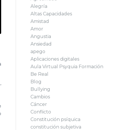
Alegría
Altas Capacidades
Amistad
Amor
Angustia
Ansiedad
apego
Aplicaciones digitales
a
Aula Virtual Psyquia Formación
Be Real
Blog
,
Bullying
Cambios
Cáncer
e
Conflicto
o
Constitución psíquica
constitución subjetiva