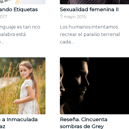
ndo Etiquetas
Sexualidad femenina II
2017
7 mayo 2015
nguaje es tan rico
Los humanos intentamos
alabra está
recrear el paraíso terrenal
e…
cada…
a a Inmaculada
Reseña. Cincuenta
íaz
sombras de Grey