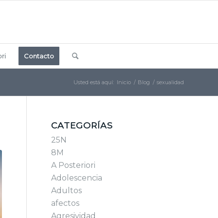
ri
Contacto
Usted está aquí:
Inicio
/
Blog
/
sexualidad
CATEGORÍAS
25N
8M
A Posteriori
Adolescencia
Adultos
afectos
Agresividad