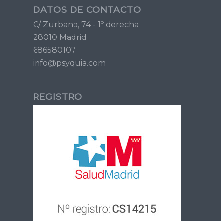
DATOS DE CONTACTO
C/ Zurbano, 74 - 1º derecha
28010 Madrid
686580107
info@psyquia.com
REGISTRO