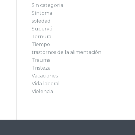
Sin categoría
Síntoma
soledad
Superyó
Ternura
Tiempo
trastornos de la alimentación
Trauma
Tristeza
Vacaciones
Vida laboral
Violencia