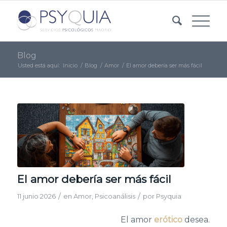
Blog
Usted está aquí:
Inicio
/
Blog
/
Amor
/
El amor debería ser más fácil
El amor debería ser más fácil
/
/
11 junio 2026
en
Amor
,
Psicoanálisis
por
Psyquia
El amor
erótico
desea.