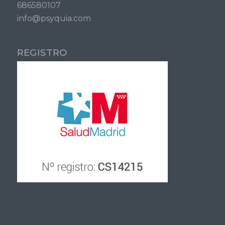
686580107
info@psyquia.com
REGISTRO