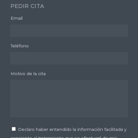
PEDIR CITA
Email
*
Teléfono
*
Motivo de la cita
Consentimiento
*
Declaro haber entendido la información facilitada y
consiento el tratamiento que se efectuará de mis