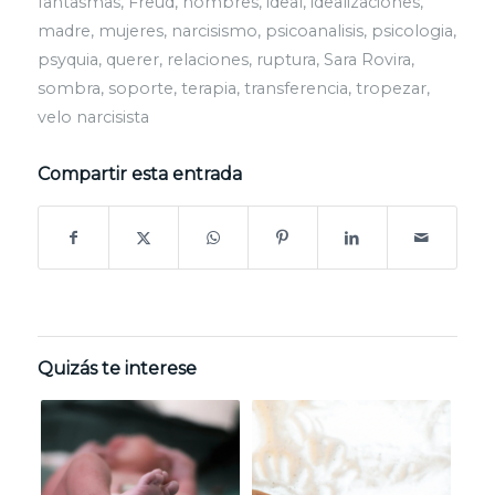
fantasmas
,
Freud
,
hombres
,
ideal
,
idealizaciones
,
madre
,
mujeres
,
narcisismo
,
psicoanalisis
,
psicologia
,
psyquia
,
querer
,
relaciones
,
ruptura
,
Sara Rovira
,
sombra
,
soporte
,
terapia
,
transferencia
,
tropezar
,
velo narcisista
Compartir esta entrada
Quizás te interese