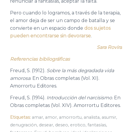
renunciar a fantasías, aceptar la falta.
Pero cuando lo logramos, a través de la terapia,
el amor deja de ser un campo de batalla y se
convierte en un espacio donde
dos sujetos
pueden encontrarse sin devorarse
.
Sara Rovira
Referencias bibliográficas
Freud, S. (1912).
Sobre la más degradada vida
amorosa
. En Obras completas (Vol. XI).
Amorrortu Editores.
Freud, S. (1914).
Introducción del narcisismo
. En
Obras completas (Vol. XIV). Amorrortu Editores.
Etiquetas:
amar
,
amor
,
amorrortu
,
analista
,
asumir
,
denugración
,
desear
,
deseo
,
erotico
,
fantasías
,