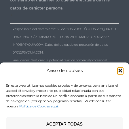
datos de carácter personal.
*
Responsable del tratamiento: SERVICIOS PSICOLÓGICOS PSYQUIA, C.B
| E87311866 | C/ ZURBANO, 74 - 1 DCHA. 28010 MADRID | 910133557 |
INFO@PSYQUIA.COM. Datos del delegado de protección de datos:
DPO@PSYQUIA.COM.
Finalidades: Gestionar la potencial relación comercial/profesional.
Atender las consultas y remitir la información que nos solicita.
Aviso de cookies
Gestionar la solicitud de cita.
Derechos: Puede ejercer los derechos reconocidos en los artículos 15 a
En esta web utilizamos cookies propias y de terceros para analizar el
uso del sitio web y mostrarte publicidad relacionada con tus
22 del RGPD, de acceso, rectificación, supresión, portabilidad,
preferencias sobre la base de un perfil elaborado a partir de tus hábitos
limitación, oposición, así como a no ser objeto de decisiones basadas
de navegación (por ejemplo, páginas visitadas). Puede consultar
nuestra
Política de Cookies aquí.
únicamente en el tratamiento automatizado de sus datos, cuando
procedan escribiendo a la dirección C/ ZURBANO, 74 - 1 DCHA. 28010
MADRID o en el correo electrónico DPO@PSYQUIA.COM.
ACEPTAR TODAS