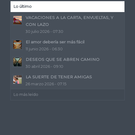
Lo último
VACACIONES A LA CARTA, ENVUELTAS, Y
CON LAZO
30 julio 2026 - 07:30
El amor debería ser más fácil
11 junio 2026 - 06:30
DESEOS QUE SE ABREN CAMINO
30 abril 2026 - 09:10
LA SUERTE DE TENER AMIGAS
26 marzo 2026 - 07:15
Lo más leído