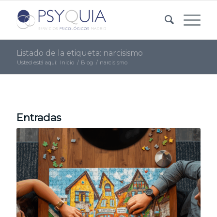
Listado de la etiqueta: narcisismo
Usted está aquí:
Inicio
/
Blog
/
narcisismo
Entradas