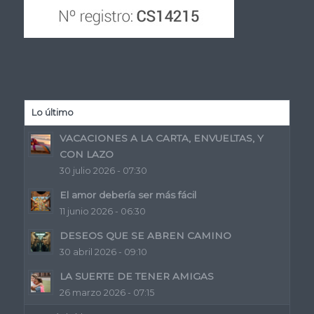
Lo último
VACACIONES A LA CARTA, ENVUELTAS, Y
CON LAZO
30 julio 2026 - 07:30
El amor debería ser más fácil
11 junio 2026 - 06:30
DESEOS QUE SE ABREN CAMINO
30 abril 2026 - 09:10
LA SUERTE DE TENER AMIGAS
26 marzo 2026 - 07:15