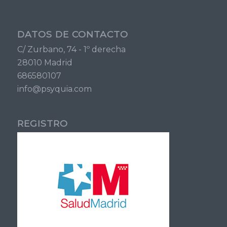
DATOS DE CONTACTO
C/ Zurbano, 74 - 1º derecha
28010 Madrid
686580107
info@psyquia.com
REGISTRO