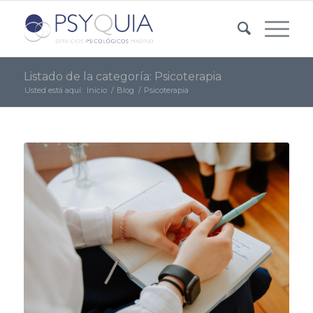
Listado de la categoría: Psicoterapia
Usted está aquí:
Inicio
/
Blog
/
Psicoterapia