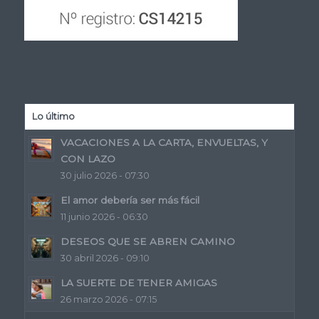
Lo último
VACACIONES A LA CARTA, ENVUELTAS, Y
CON LAZO
30 julio 2026 - 07:30
El amor debería ser más fácil
11 junio 2026 - 06:30
DESEOS QUE SE ABREN CAMINO
30 abril 2026 - 09:10
LA SUERTE DE TENER AMIGAS
26 marzo 2026 - 07:15