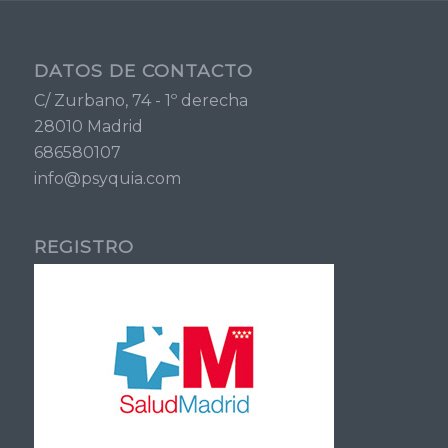
DATOS DE CONTACTO
C/ Zurbano, 74 - 1º derecha
28010 Madrid
686580107
info@psyquia.com
REGISTRO