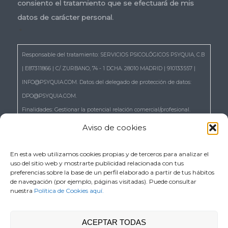
consiento el tratamiento que se efectuará de mis
datos de carácter personal.
*
Responsable del tratamiento: SERVICIOS PSICOLÓGICOS PSYQUIA, C.B
| E87311866 | C/ ZURBANO, 74 - 1 DCHA. 28010 MADRID | 910133557 |
INFO@PSYQUIA.COM. Datos del delegado de protección de datos:
DPO@PSYQUIA.COM.
Finalidades: Gestionar la potencial relación comercial/profesional.
Atender las consultas y remitir la información que nos solicita.
Aviso de cookies
Gestionar la solicitud de cita.
Derechos: Puede ejercer los derechos reconocidos en los artículos 15 a
En esta web utilizamos cookies propias y de terceros para analizar el
uso del sitio web y mostrarte publicidad relacionada con tus
22 del RGPD, de acceso, rectificación, supresión, portabilidad,
preferencias sobre la base de un perfil elaborado a partir de tus hábitos
limitación, oposición, así como a no ser objeto de decisiones basadas
de navegación (por ejemplo, páginas visitadas). Puede consultar
nuestra
Política de Cookies aquí.
únicamente en el tratamiento automatizado de sus datos, cuando
procedan escribiendo a la dirección C/ ZURBANO, 74 - 1 DCHA. 28010
MADRID o en el correo electrónico DPO@PSYQUIA.COM.
ACEPTAR TODAS