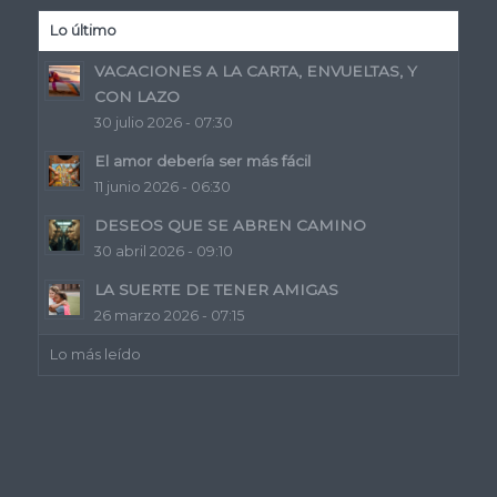
Lo último
VACACIONES A LA CARTA, ENVUELTAS, Y
CON LAZO
30 julio 2026 - 07:30
El amor debería ser más fácil
11 junio 2026 - 06:30
DESEOS QUE SE ABREN CAMINO
30 abril 2026 - 09:10
LA SUERTE DE TENER AMIGAS
26 marzo 2026 - 07:15
Lo más leído