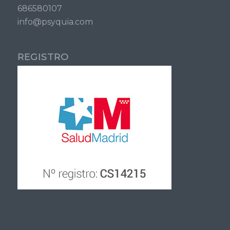
686580107
info@psyquia.com
REGISTRO