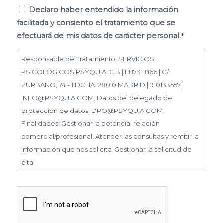
Consentimiento
Declaro haber entendido la información
facilitada y consiento el tratamiento que se
*
efectuará de mis datos de carácter personal.
*
Responsable del tratamiento: SERVICIOS
PSICOLÓGICOS PSYQUIA, C.B | E87311866 | C/
ZURBANO, 74 - 1 DCHA. 28010 MADRID | 910133557 |
INFO@PSYQUIA.COM. Datos del delegado de
protección de datos: DPO@PSYQUIA.COM.
Finalidades: Gestionar la potencial relación
comercial/profesional. Atender las consultas y remitir la
información que nos solicita. Gestionar la solicitud de
cita.
Derechos: Puede ejercer los derechos reconocidos en
los artículos 15 a 22 del RGPD, de acceso, rectificación,
capcha
supresión, portabilidad, limitación, oposición, así como
a no ser objeto de decisiones basadas únicamente en