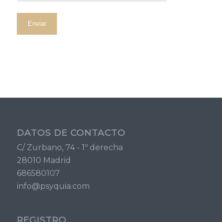
el tratamiento automatizado de sus datos, cuando
procedan escribiendo a la dirección C/ ZURBANO, 74 - 1
DCHA. 28010 MADRID o en el correo electrónico
DPO@PSYQUIA.COM.
Información adicional: Puede consultar la información
adicional y detallada sobre nuestra
Política de
Privacidad
.
DATOS DE CONTACTO
C/ Zurbano, 74 - 1º derecha
28010 Madrid
686580107
info@psyquia.com
REGISTRO