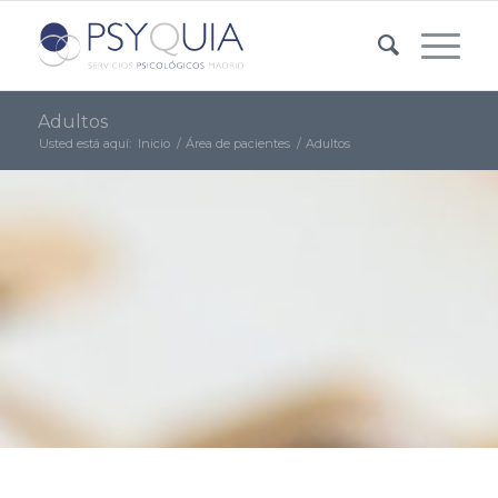
Adultos
Usted está aquí:
Inicio
/
Área de pacientes
/
Adultos