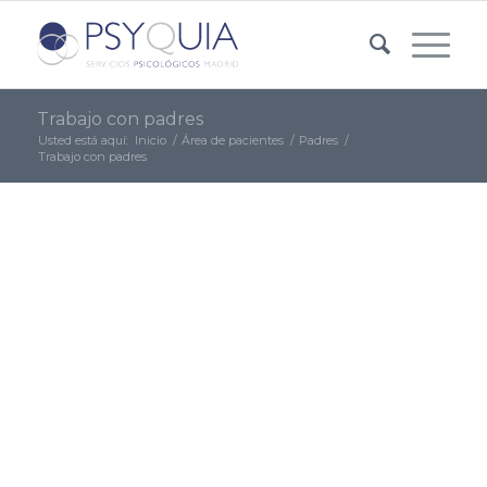
Trabajo con padres
Usted está aquí:
Inicio
/
Área de pacientes
/
Padres
/
Trabajo con padres