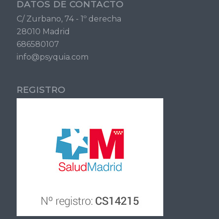
DATOS DE CONTACTO
C/ Zurbano, 74 - 1º derecha
28010 Madrid
686580107
info@psyquia.com
REGISTRO