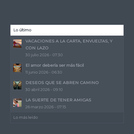
Lo último
VACACIONES A LA CARTA, ENVUELTAS, Y
CON LAZO
30 julio 2026 - 07:30
El amor debería ser más fácil
11 junio 2026 - 06:30
DESEOS QUE SE ABREN CAMINO
30 abril 2026 - 09:10
LA SUERTE DE TENER AMIGAS
26 marzo 2026 - 07:15
Lo más leído