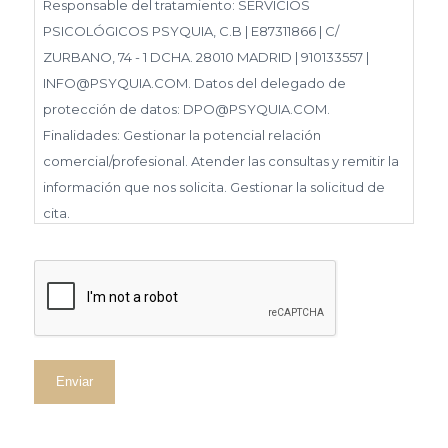
Responsable del tratamiento: SERVICIOS
PSICOLÓGICOS PSYQUIA, C.B | E87311866 | C/
ZURBANO, 74 - 1 DCHA. 28010 MADRID | 910133557 |
INFO@PSYQUIA.COM. Datos del delegado de
protección de datos: DPO@PSYQUIA.COM.
Finalidades: Gestionar la potencial relación
comercial/profesional. Atender las consultas y remitir la
información que nos solicita. Gestionar la solicitud de
cita.
Derechos: Puede ejercer los derechos reconocidos en
los artículos 15 a 22 del RGPD, de acceso, rectificación,
capcha
supresión, portabilidad, limitación, oposición, así como
a no ser objeto de decisiones basadas únicamente en
el tratamiento automatizado de sus datos, cuando
procedan escribiendo a la dirección C/ ZURBANO, 74 - 1
DCHA. 28010 MADRID o en el correo electrónico
DPO@PSYQUIA.COM.
Información adicional: Puede consultar la información