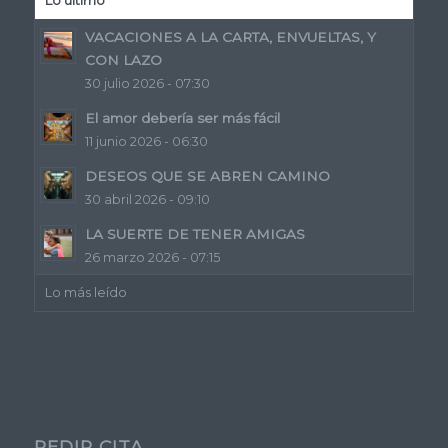
Lo último
VACACIONES A LA CARTA, ENVUELTAS, Y
CON LAZO
30 julio 2026 - 07:30
El amor debería ser más fácil
11 junio 2026 - 06:30
DESEOS QUE SE ABREN CAMINO
30 abril 2026 - 09:10
LA SUERTE DE TENER AMIGAS
26 marzo 2026 - 07:15
Lo más leído
PEDIR CITA