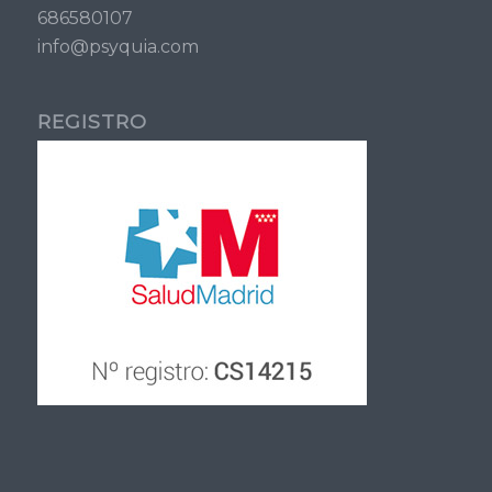
686580107
info@psyquia.com
REGISTRO