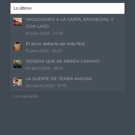
Lo último
VACACIONES A LA CARTA, ENVUELTAS, Y
CON LAZO
30 julio 2026 - 07:30
El amor debería ser más fácil
11 junio 2026 - 06:30
DESEOS QUE SE ABREN CAMINO
30 abril 2026 - 09:10
LA SUERTE DE TENER AMIGAS
26 marzo 2026 - 07:15
Lo más leído