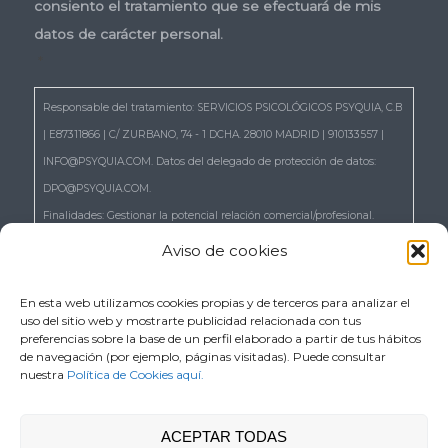
consiento el tratamiento que se efectuará de mis
datos de carácter personal.
*
Responsable del tratamiento: SERVICIOS PSICOLÓGICOS PSYQUIA, C.B
| E87311866 | C/ ZURBANO, 74 - 1 DCHA. 28010 MADRID | 910133557 |
INFO@PSYQUIA.COM. Datos del delegado de protección de datos:
DPO@PSYQUIA.COM.
Finalidades: Gestionar la potencial relación comercial/profesional.
Atender las consultas y remitir la información que nos solicita.
Aviso de cookies
Gestionar la solicitud de cita.
Derechos: Puede ejercer los derechos reconocidos en los artículos 15 a
En esta web utilizamos cookies propias y de terceros para analizar el
uso del sitio web y mostrarte publicidad relacionada con tus
22 del RGPD, de acceso, rectificación, supresión, portabilidad,
preferencias sobre la base de un perfil elaborado a partir de tus hábitos
limitación, oposición, así como a no ser objeto de decisiones basadas
de navegación (por ejemplo, páginas visitadas). Puede consultar
nuestra
Política de Cookies aquí.
únicamente en el tratamiento automatizado de sus datos, cuando
procedan escribiendo a la dirección C/ ZURBANO, 74 - 1 DCHA. 28010
MADRID o en el correo electrónico DPO@PSYQUIA.COM.
ACEPTAR TODAS