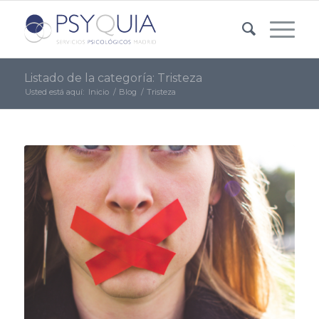
Listado de la categoría: Tristeza
Usted está aquí:
Inicio
/
Blog
/
Tristeza