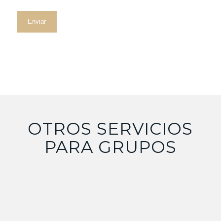
el tratamiento automatizado de sus datos, cuando
procedan escribiendo a la dirección C/ ZURBANO, 74 - 1
DCHA. 28010 MADRID o en el correo electrónico
DPO@PSYQUIA.COM.
Información adicional: Puede consultar la información
adicional y detallada sobre nuestra
Política de
Privacidad
.
OTROS SERVICIOS
PARA GRUPOS