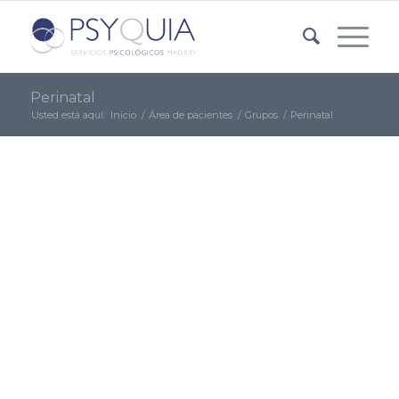
Perinatal
Usted está aquí:
Inicio
/
Área de pacientes
/
Grupos
/
Perinatal