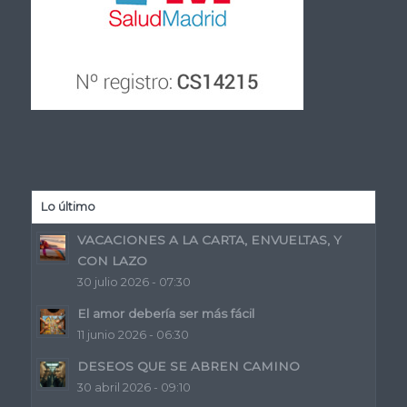
Lo último
VACACIONES A LA CARTA, ENVUELTAS, Y
CON LAZO
30 julio 2026 - 07:30
El amor debería ser más fácil
11 junio 2026 - 06:30
DESEOS QUE SE ABREN CAMINO
30 abril 2026 - 09:10