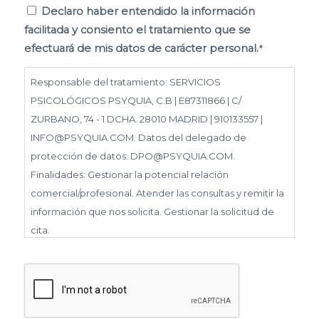
Consentimiento
Declaro haber entendido la información
facilitada y consiento el tratamiento que se
*
efectuará de mis datos de carácter personal.
*
Responsable del tratamiento: SERVICIOS
PSICOLÓGICOS PSYQUIA, C.B | E87311866 | C/
ZURBANO, 74 - 1 DCHA. 28010 MADRID | 910133557 |
INFO@PSYQUIA.COM. Datos del delegado de
protección de datos: DPO@PSYQUIA.COM.
Finalidades: Gestionar la potencial relación
comercial/profesional. Atender las consultas y remitir la
información que nos solicita. Gestionar la solicitud de
cita.
Derechos: Puede ejercer los derechos reconocidos en
los artículos 15 a 22 del RGPD, de acceso, rectificación,
capcha
supresión, portabilidad, limitación, oposición, así como
a no ser objeto de decisiones basadas únicamente en