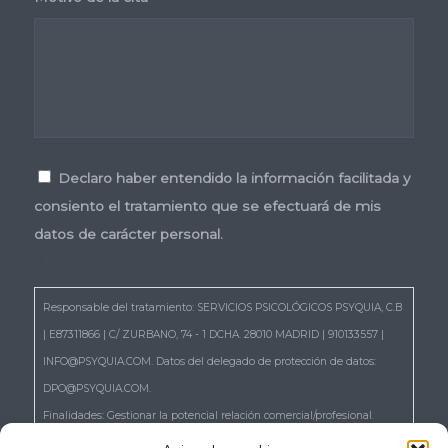
Consentimiento
*
Declaro haber entendido la información facilitada y
consiento el tratamiento que se efectuará de mis
datos de carácter personal.
*
Responsable del tratamiento: SERVICIOS PSICOLÓGICOS PSYQUIA, C.B
| E87311866 | C/ ZURBANO, 74 - 1 DCHA. 28010 MADRID | 910133557 |
INFO@PSYQUIA.COM. Datos del delegado de protección de datos:
DPO@PSYQUIA.COM.
Finalidades: Gestionar la potencial relación comercial/profesional.
Atender las consultas y remitir la información que nos solicita.