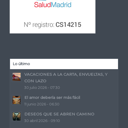
Lo último
VACACIONES A LA CARTA, ENVUELTAS, Y
CON LAZO
30 julio 2026 - 07:30
El amor debería ser más fácil
11 junio 2026 - 06:30
DESEOS QUE SE ABREN CAMINO
30 abril 2026 - 09:10