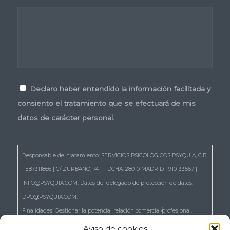
Consentimiento
*
Declaro haber entendido la información facilitada y
consiento el tratamiento que se efectuará de mis
datos de carácter personal.
*
Responsable del tratamiento: SERVICIOS PSICOLÓGICOS PSYQUIA, C.B
| E87311866 | C/ ZURBANO, 74 - 1 DCHA. 28010 MADRID | 910133557 |
INFO@PSYQUIA.COM. Datos del delegado de protección de datos:
DPO@PSYQUIA.COM.
Finalidades: Gestionar la potencial relación comercial/profesional.
Atender las consultas y remitir la información que nos solicita.
Aviso de cookies