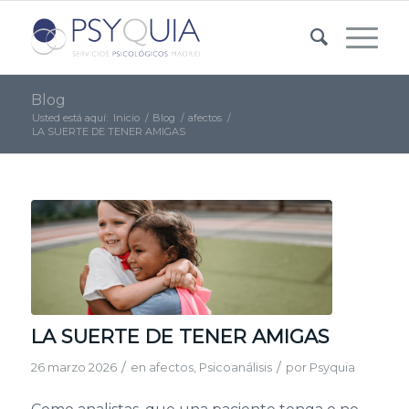
Blog
Usted está aquí:
Inicio
/
Blog
/
afectos
/
LA SUERTE DE TENER AMIGAS
LA SUERTE DE TENER AMIGAS
/
/
26 marzo 2026
en
afectos
,
Psicoanálisis
por
Psyquia