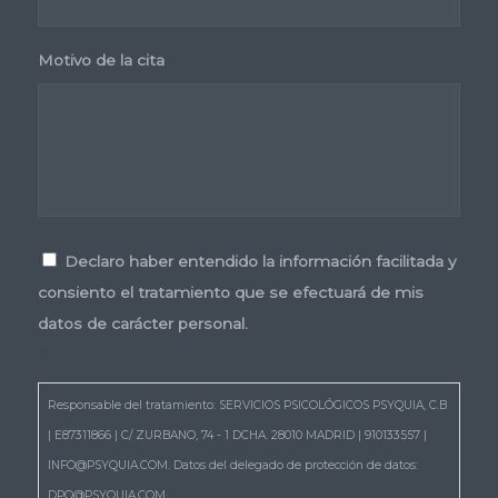
Motivo de la cita
Consentimiento
*
Declaro haber entendido la información facilitada y
consiento el tratamiento que se efectuará de mis
datos de carácter personal.
*
Responsable del tratamiento: SERVICIOS PSICOLÓGICOS PSYQUIA, C.B
| E87311866 | C/ ZURBANO, 74 - 1 DCHA. 28010 MADRID | 910133557 |
INFO@PSYQUIA.COM. Datos del delegado de protección de datos:
DPO@PSYQUIA.COM.