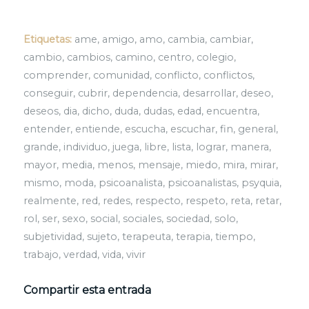
Etiquetas:
ame
,
amigo
,
amo
,
cambia
,
cambiar
,
cambio
,
cambios
,
camino
,
centro
,
colegio
,
comprender
,
comunidad
,
conflicto
,
conflictos
,
conseguir
,
cubrir
,
dependencia
,
desarrollar
,
deseo
,
deseos
,
dia
,
dicho
,
duda
,
dudas
,
edad
,
encuentra
,
entender
,
entiende
,
escucha
,
escuchar
,
fin
,
general
,
grande
,
individuo
,
juega
,
libre
,
lista
,
lograr
,
manera
,
mayor
,
media
,
menos
,
mensaje
,
miedo
,
mira
,
mirar
,
mismo
,
moda
,
psicoanalista
,
psicoanalistas
,
psyquia
,
realmente
,
red
,
redes
,
respecto
,
respeto
,
reta
,
retar
,
rol
,
ser
,
sexo
,
social
,
sociales
,
sociedad
,
solo
,
subjetividad
,
sujeto
,
terapeuta
,
terapia
,
tiempo
,
trabajo
,
verdad
,
vida
,
vivir
Compartir esta entrada