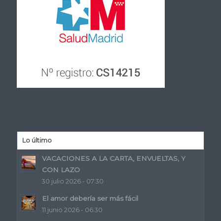
Lo último
VACACIONES A LA CARTA, ENVUELTAS, Y
CON LAZO
30 julio 2026 - 07:30
El amor debería ser más fácil
11 junio 2026 - 06:30