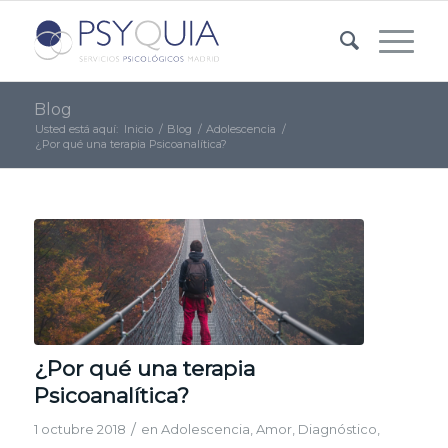
Blog
Usted está aquí:
Inicio
/
Blog
/
Adolescencia
/
¿Por qué una terapia Psicoanalítica?
¿Por qué una terapia
Psicoanalítica?
/
1 octubre 2018
en
Adolescencia
,
Amor
,
Diagnóstico
,