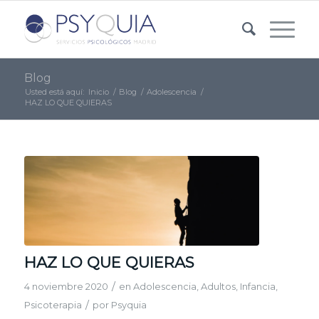
Blog
Usted está aquí:
Inicio
/
Blog
/
Adolescencia
/
HAZ LO QUE QUIERAS
HAZ LO QUE QUIERAS
/
4 noviembre 2020
en
Adolescencia
,
Adultos
,
Infancia
,
/
Psicoterapia
por
Psyquia