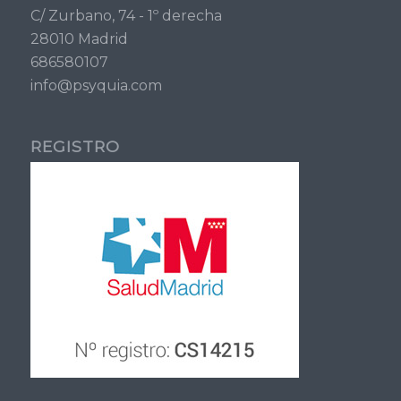
C/ Zurbano, 74 - 1º derecha
28010 Madrid
686580107
info@psyquia.com
REGISTRO