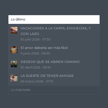
Lo último
VACACIONES A LA CARTA, ENVUELTAS, Y
CON LAZO
30 julio 2026 - 07:30
El amor debería ser más fácil
11 junio 2026 - 06:30
DESEOS QUE SE ABREN CAMINO
30 abril 2026 - 09:10
LA SUERTE DE TENER AMIGAS
26 marzo 2026 - 07:15
Lo más leído