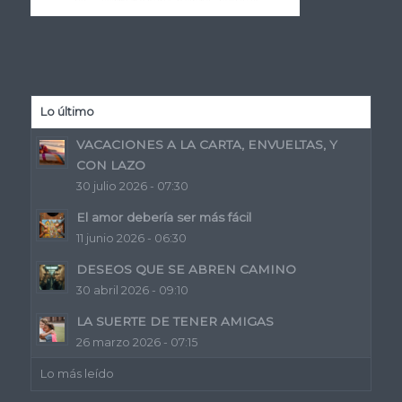
Lo último
VACACIONES A LA CARTA, ENVUELTAS, Y
CON LAZO
30 julio 2026 - 07:30
El amor debería ser más fácil
11 junio 2026 - 06:30
DESEOS QUE SE ABREN CAMINO
30 abril 2026 - 09:10
LA SUERTE DE TENER AMIGAS
26 marzo 2026 - 07:15
Lo más leído