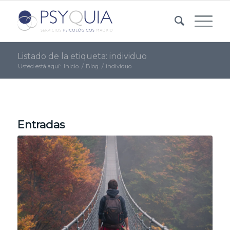
Listado de la etiqueta: individuo
Usted está aquí:
Inicio
/
Blog
/
individuo
Entradas