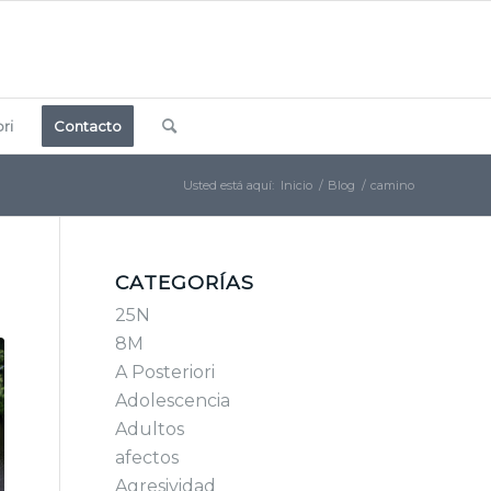
ri
Contacto
Usted está aquí:
Inicio
/
Blog
/
camino
CATEGORÍAS
25N
8M
A Posteriori
Adolescencia
Adultos
afectos
Agresividad