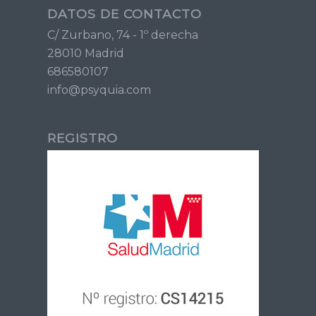
DATOS DE CONTACTO
C/ Zurbano, 74 - 1º derecha
28010 Madrid
686580107
info@psyquia.com
REGISTRO