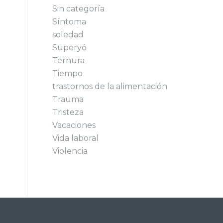
Sin categoría
Síntoma
soledad
Superyó
Ternura
Tiempo
trastornos de la alimentación
Trauma
Tristeza
Vacaciones
Vida laboral
Violencia