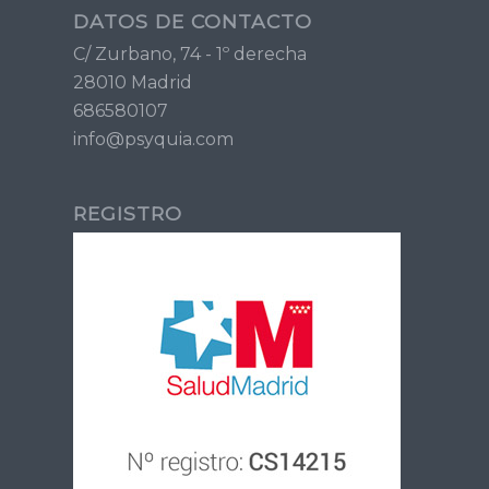
DATOS DE CONTACTO
C/ Zurbano, 74 - 1º derecha
28010 Madrid
686580107
info@psyquia.com
REGISTRO