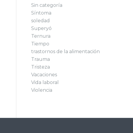
Sin categoría
Síntoma
soledad
Superyó
Ternura
Tiempo
trastornos de la alimentación
Trauma
Tristeza
Vacaciones
Vida laboral
Violencia