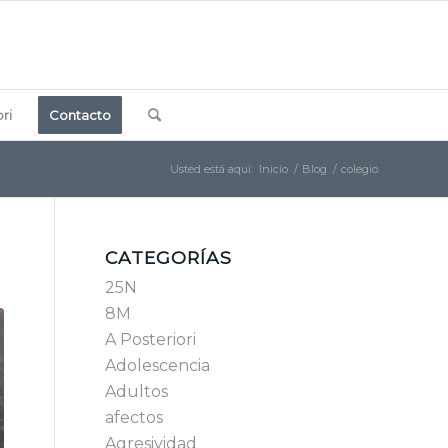
ri
Contacto
Usted está aquí:
Inicio
/
Blog
/
colegio
CATEGORÍAS
25N
8M
A Posteriori
Adolescencia
Adultos
afectos
Agresividad