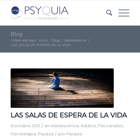
Blog
Usted está aquí:
Inicio
/
Blog
/
Adolescencia
/
LAS SALAS DE ESPERA DE LA VIDA
LAS SALAS DE ESPERA DE LA VIDA
/
6 octubre 2021
en
Adolescencia
,
Adultos
,
Psicoanálisis
,
/
Psicoterapia
,
Psyquia
por
Psyquia