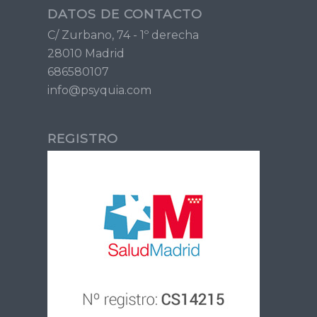
DATOS DE CONTACTO
C/ Zurbano, 74 - 1º derecha
28010 Madrid
686580107
info@psyquia.com
REGISTRO