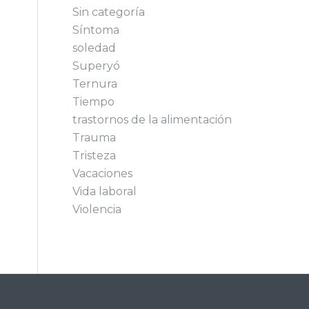
Sin categoría
Síntoma
soledad
Superyó
Ternura
Tiempo
trastornos de la alimentación
Trauma
Tristeza
Vacaciones
Vida laboral
Violencia