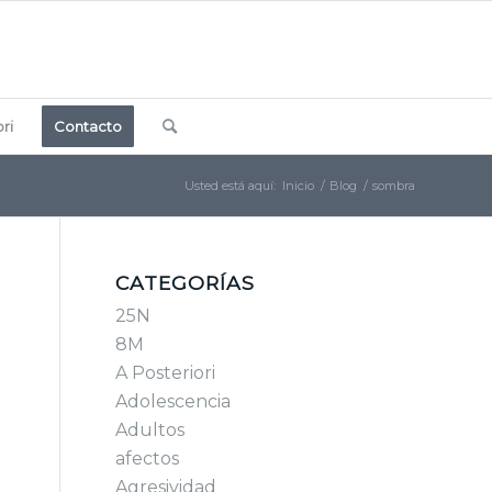
ri
Contacto
Usted está aquí:
Inicio
/
Blog
/
sombra
CATEGORÍAS
25N
8M
A Posteriori
Adolescencia
Adultos
afectos
Agresividad