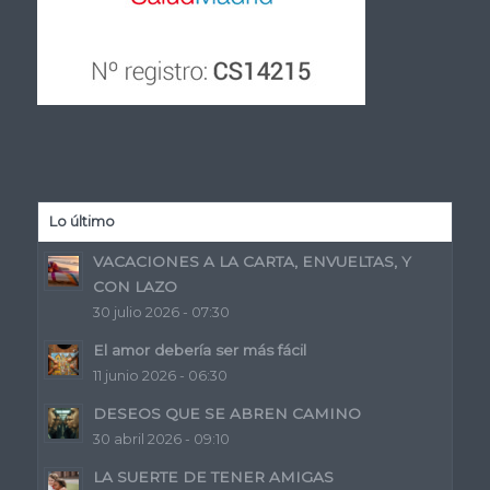
Lo último
VACACIONES A LA CARTA, ENVUELTAS, Y
CON LAZO
30 julio 2026 - 07:30
El amor debería ser más fácil
11 junio 2026 - 06:30
DESEOS QUE SE ABREN CAMINO
30 abril 2026 - 09:10
LA SUERTE DE TENER AMIGAS