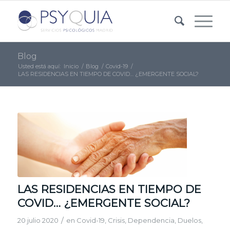
Blog
Usted está aquí:
Inicio
/
Blog
/
Covid-19
/
LAS RESIDENCIAS EN TIEMPO DE COVID… ¿EMERGENTE SOCIAL?
LAS RESIDENCIAS EN TIEMPO DE
COVID… ¿EMERGENTE SOCIAL?
/
20 julio 2020
en
Covid-19
,
Crisis
,
Dependencia
,
Duelos
,