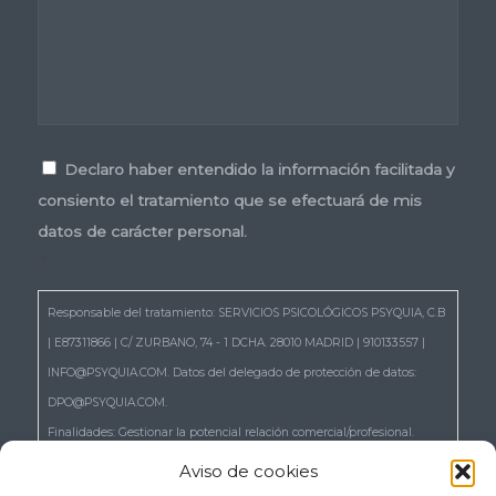
Consentimiento
*
Declaro haber entendido la información facilitada y
consiento el tratamiento que se efectuará de mis
datos de carácter personal.
*
Responsable del tratamiento: SERVICIOS PSICOLÓGICOS PSYQUIA, C.B
| E87311866 | C/ ZURBANO, 74 - 1 DCHA. 28010 MADRID | 910133557 |
INFO@PSYQUIA.COM. Datos del delegado de protección de datos:
DPO@PSYQUIA.COM.
Finalidades: Gestionar la potencial relación comercial/profesional.
Atender las consultas y remitir la información que nos solicita.
Aviso de cookies
Gestionar la solicitud de cita.