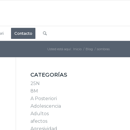
ri
Contacto
Usted está aquí:
Inicio
/
Blog
/
sombras
CATEGORÍAS
25N
8M
A Posteriori
Adolescencia
Adultos
afectos
Agresividad