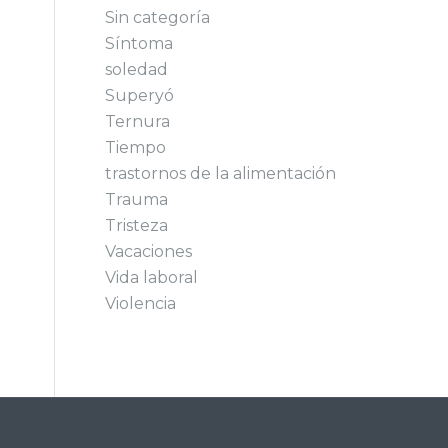
Sin categoría
Síntoma
soledad
Superyó
Ternura
Tiempo
trastornos de la alimentación
Trauma
Tristeza
Vacaciones
Vida laboral
Violencia