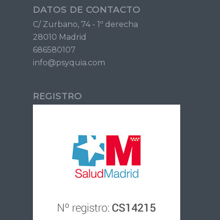
DATOS DE CONTACTO
C/ Zurbano, 74 - 1º derecha
28010 Madrid
686580107
info@psyquia.com
REGISTRO