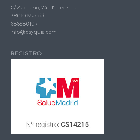
C/ Zurbano, 74 - 1º derecha
28010 Madrid
686580107
info@psyquia.com
REGISTRO