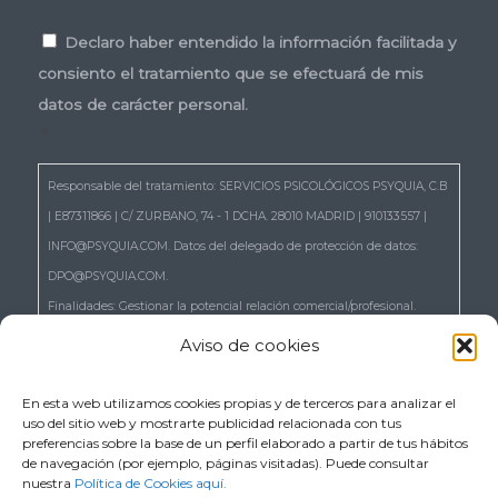
Consentimiento
*
Declaro haber entendido la información facilitada y
consiento el tratamiento que se efectuará de mis
datos de carácter personal.
*
Responsable del tratamiento: SERVICIOS PSICOLÓGICOS PSYQUIA, C.B
| E87311866 | C/ ZURBANO, 74 - 1 DCHA. 28010 MADRID | 910133557 |
INFO@PSYQUIA.COM. Datos del delegado de protección de datos:
DPO@PSYQUIA.COM.
Finalidades: Gestionar la potencial relación comercial/profesional.
Atender las consultas y remitir la información que nos solicita.
Aviso de cookies
Gestionar la solicitud de cita.
Derechos: Puede ejercer los derechos reconocidos en los artículos 15 a
En esta web utilizamos cookies propias y de terceros para analizar el
uso del sitio web y mostrarte publicidad relacionada con tus
22 del RGPD, de acceso, rectificación, supresión, portabilidad,
preferencias sobre la base de un perfil elaborado a partir de tus hábitos
limitación, oposición, así como a no ser objeto de decisiones basadas
de navegación (por ejemplo, páginas visitadas). Puede consultar
nuestra
Política de Cookies aquí.
únicamente en el tratamiento automatizado de sus datos, cuando