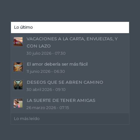
Lo último
VACACIONES A LA CARTA, ENVUELTAS, Y
CON LAZO
30 julio 2026 - 07:30
El amor debería ser más fácil
11 junio 2026 - 06:30
DESEOS QUE SE ABREN CAMINO
30 abril 2026 - 09:10
LA SUERTE DE TENER AMIGAS
26 marzo 2026 - 07:15
Lo más leído