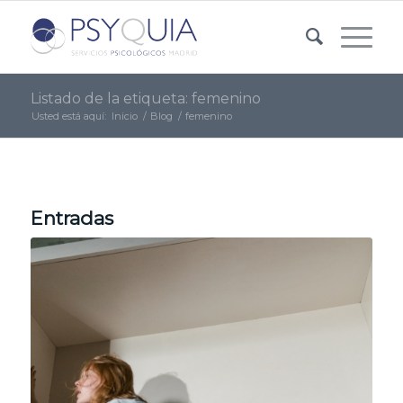
Listado de la etiqueta: femenino
Usted está aquí:
Inicio
/
Blog
/
femenino
Entradas