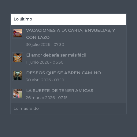
Lo último
VACACIONES A LA CARTA, ENVUELTAS, Y
CON LAZO
30 julio 2026 - 07:30
El amor debería ser más fácil
11 junio 2026 - 06:30
DESEOS QUE SE ABREN CAMINO
30 abril 2026 - 09:10
LA SUERTE DE TENER AMIGAS
26 marzo 2026 - 07:15
Lo más leído