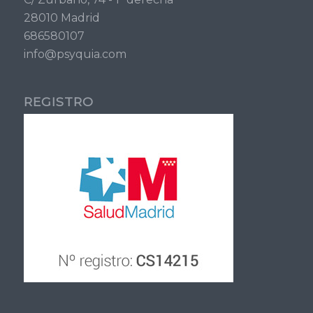
28010 Madrid
686580107
info@psyquia.com
REGISTRO