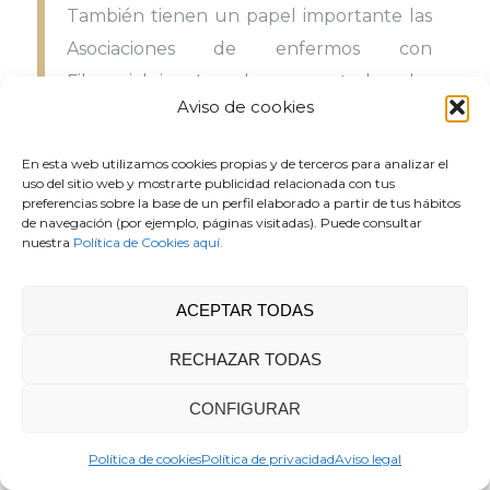
También tienen un papel importante las
Asociaciones de enfermos con
Fibromialgia. Las hay en todas las
Aviso de cookies
Comunidades Autónomas y funcionan
muy bien, ofreciendo ayuda en las
En esta web utilizamos cookies propias y de terceros para analizar el
distintas áreas.
uso del sitio web y mostrarte publicidad relacionada con tus
preferencias sobre la base de un perfil elaborado a partir de tus hábitos
de navegación (por ejemplo, páginas visitadas). Puede consultar
Bibliografia
nuestra
Política de Cookies aquí.
Para más información sobre teoria de Grupo
operativo consultar en
www.area3.es
ACEPTAR TODAS
Etiquetas:
adulta
,
adulto
,
atencion
,
ayuda
,
consiste
,
RECHAZAR TODAS
consistente
,
corporal
,
cuerpo
,
deficit
,
disciplina
,
dolor
,
edad
,
encontrar
,
enfermedad
,
enfermedades
,
CONFIGURAR
entrevista
,
estres
,
estresante
,
estresantes
,
estudio
,
estudios
Política de cookies
,
experiencia
Política de privacidad
,
experiencias
,
factor
Aviso legal
,
factores
,
felipe
,
fisico
,
frimobialgia
,
grupo
,
histeria
,
histerica
,