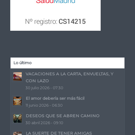
Lo último
VACACIONES A LA CARTA, ENVUELTAS, Y
CON LAZO
30 julio 2026 - 07:30
El amor debería ser más fácil
11 junio 2026 - 06:30
DESEOS QUE SE ABREN CAMINO
30 abril 2026 - 09:10
LA SUERTE DE TENER AMIGAS