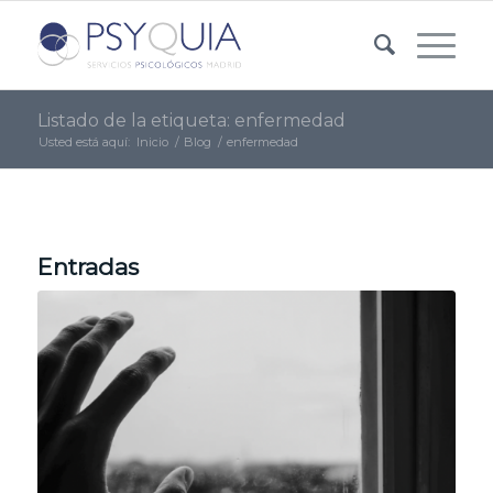
Listado de la etiqueta: enfermedad
Usted está aquí:
Inicio
/
Blog
/
enfermedad
Entradas