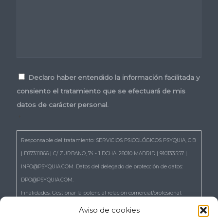
Consentimiento
*
Declaro haber entendido la información facilitada y
consiento el tratamiento que se efectuará de mis
datos de carácter personal.
*
Responsable del tratamiento: SERVICIOS PSICOLÓGICOS PSYQUIA, C.B
| E87311866 | C/ ZURBANO, 74 - 1 DCHA. 28010 MADRID | 910133557 |
INFO@PSYQUIA.COM. Datos del delegado de protección de datos:
DPO@PSYQUIA.COM.
Finalidades: Gestionar la potencial relación comercial/profesional.
Atender las consultas y remitir la información que nos solicita.
Aviso de cookies