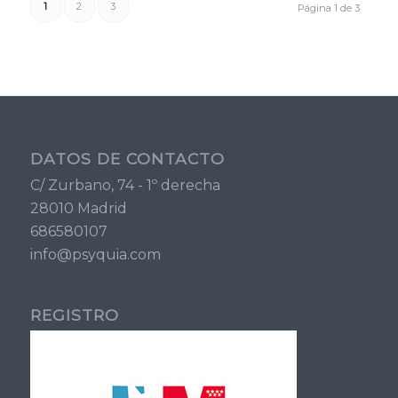
1
2
3
Página 1 de 3
DATOS DE CONTACTO
C/ Zurbano, 74 - 1º derecha
28010 Madrid
686580107
info@psyquia.com
REGISTRO