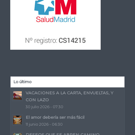
Lo último
VACACIONES A LA CARTA, ENVUELTAS, Y
CON LAZO
30 julio 2026 - 07:30
El amor debería ser más fácil
11 junio 2026 - 06:30
DESEOS QUE SE ABREN CAMINO