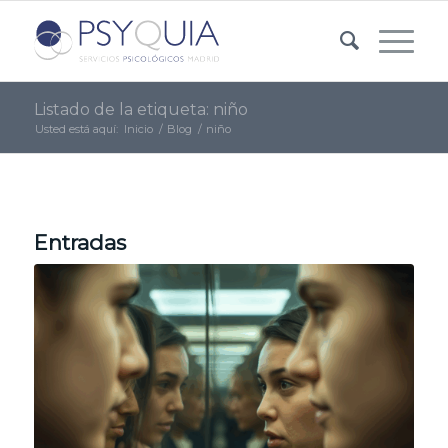
Listado de la etiqueta: niño
Usted está aquí:
Inicio
/
Blog
/
niño
Entradas