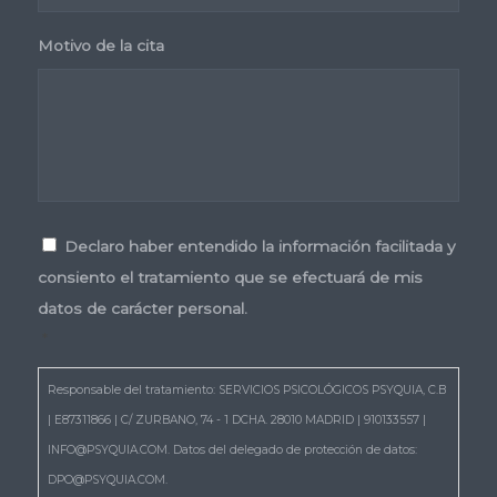
Motivo de la cita
Consentimiento
*
Declaro haber entendido la información facilitada y
consiento el tratamiento que se efectuará de mis
datos de carácter personal.
*
Responsable del tratamiento: SERVICIOS PSICOLÓGICOS PSYQUIA, C.B
| E87311866 | C/ ZURBANO, 74 - 1 DCHA. 28010 MADRID | 910133557 |
INFO@PSYQUIA.COM. Datos del delegado de protección de datos:
DPO@PSYQUIA.COM.