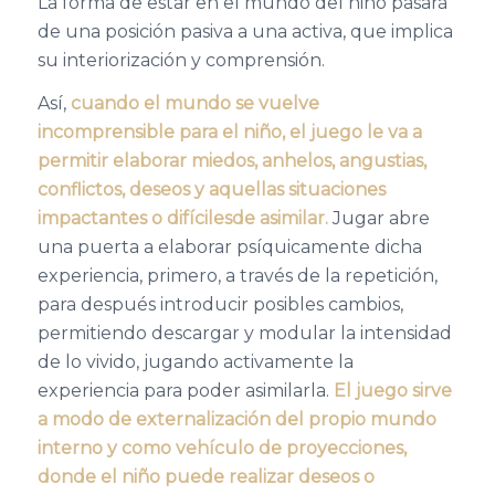
L
a forma de estar en el mundo del niño pasará
de una posición pasiva a una activa,
que implica
su interiorización y comprensión
.
Así,
cu
ando el mundo se vuelve
incomprensible para el niño, el juego le va a
permitir elaborar
miedos,
anhelos, angustias,
conflictos, deseos
y aquellas
situaciones
impactantes o difíciles
de asimilar
.
Jugar abre
una puerta a elaborar psíquicamente dicha
experiencia, primero
,
a través de la repetición
,
para después introducir posibles cambios
,
permitiendo descargar y modular la intensidad
de lo vivido, jugando activamente la
experiencia para poder asimilarla
.
E
l juego sirve
a modo de externalización del propio mundo
interno y como vehículo de proyecciones
,
donde
el niño
puede realizar deseos o