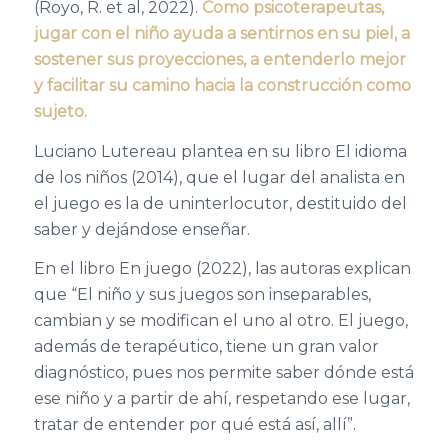
(Royo, R. et al, 2022).
Como psicoterapeutas,
jugar con el niño ayuda a sentirnos en su piel, a
sostener
sus proyecciones, a entenderlo mejor
y
facilitar su camino hacia
la
construcción como
sujeto.
Luciano Lutereau
plantea
en su libro
El idioma
de los niños
(2014),
que
el l
ugar del analista en
el juego
es la de un
interlocutor, destituido del
saber
y
dejándose enseñar
.
En el libro
En juego (2022),
las autoras explican
que “
El niño y sus juegos son inseparables,
cambian y se modifican el uno al otro. El juego,
además de terapéutico, tiene un gran valor
diagnóstico, pues nos permite
saber dónde
está
ese niño y a partir de ahí, respetando ese lugar,
tratar de entender por qué está así, allí
”
.