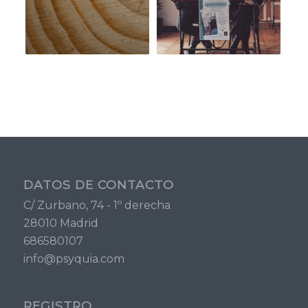
DATOS DE CONTACTO
C/ Zurbano, 74 - 1º derecha
28010 Madrid
686580107
info@psyquia.com
REGISTRO