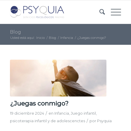
Blog
Usted está aquí:
Inicio
/
Blog
/
Infancia
/
¿Juegas conmigo?
¿Juegas conmigo?
/
19 diciembre 2024
en
Infancia
,
Juego infantil
,
/
psicoterapia infantil y de adolescenctes
por
Psyquia