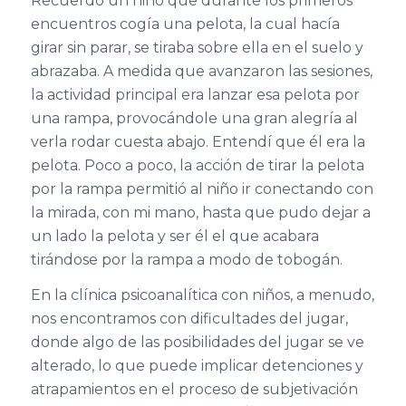
Recuerdo un niño que durante
los primeros
encuentros
cogía
una pelota, la cual
hacía
girar sin parar
, se tiraba sobre ella en el suelo y
abrazaba. A medida que avanza
ron
las sesiones,
la actividad principal era
lanzar esa pelota por
una rampa
, provocándole una gran alegría al
verla rodar cuesta abajo
.
Entendí que él
era
la
pelota
. Poco a poco, la acción de tirar la pelota
por la rampa permitió al niño ir conectando
con
la mirada, con mi mano,
hasta que pudo dejar a
un lado la pelota y ser él el que acabara
tirándose por la rampa a modo de tobogán.
En la clínica psicoanalítica con niños, a menudo,
nos encontramos con
dificultades
del jugar,
donde algo de las posibilidades del jugar se ve
alterado
, lo que puede implicar
detenciones y
atrapamientos en el proceso de subjetivación