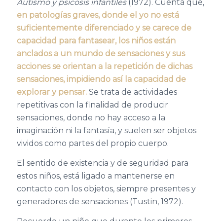
Autismo y psicosis infantiles
(19
72
). Cuenta que,
e
n patologías graves,
donde el yo no está
suficientemente diferenciado y
se carece
de
capacidad para fantasear, los niños están
anclados a un mundo de sensaciones y
sus
acciones
se orienta
n
a la repetición de dichas
sensaciones, impidiendo así la capacidad de
explorar y pensar.
S
e trata de actividades
repetitivas
con la finalidad de producir
sensaciones, donde no hay acceso
a
la
imaginación ni la fantasía,
y suelen ser objetos
vividos como partes del propio cuerpo.
El sentido de existencia
y de seguridad
para
estos niños, está ligado
a mantenerse en
contacto con los objetos, siempre presentes y
generadores de sensaciones
(Tustin, 19
72
)
.