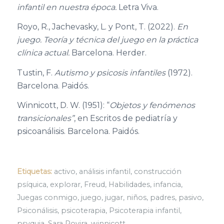
infantil en nuestra época.
Letra Viva.
Royo, R., Jachevasky, L. y Pont, T. (2022).
En
juego. Teoría y técnica del juego en la práctica
clínica actual.
Barcelona. Herder.
Tustin, F.
Autismo y psicosis infantiles
(1972).
Barcelona. Paidós.
Winnicott, D.
W.
(19
51
):
“
Objetos y fenómenos
transicionales
”
,
en
Escritos de pediatría y
psicoanálisis
. Barcelona
. Paidós
.
Etiquetas:
activo
,
análisis infantil
,
construcción
psíquica
,
explorar
,
Freud
,
Habilidades
,
infancia
,
Juegas conmigo
,
juego
,
jugar
,
niños
,
padres
,
pasivo
,
Psiconálisis
,
psicoterapia
,
Psicoterapia infantil
,
psyquia
,
Sara Rovira
,
winnicott