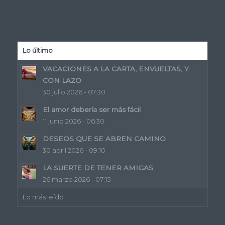
Lo último
VACACIONES A LA CARTA, ENVUELTAS, Y
CON LAZO
30 julio 2026 - 07:30
El amor debería ser más fácil
11 junio 2026 - 06:30
DESEOS QUE SE ABREN CAMINO
30 abril 2026 - 09:10
LA SUERTE DE TENER AMIGAS
26 marzo 2026 - 07:15
Lo más leído