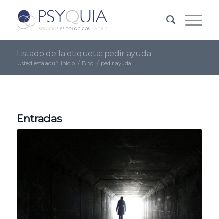
Listado de la etiqueta: pedir ayuda
Usted está aquí:
Inicio
/
Blog
/
pedir ayuda
Entradas