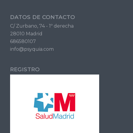
DATOS DE CONTACTO
C/ Zurbano, 74 - 1º derecha
28010 Madrid
686580107
info@psyquia.com
REGISTRO