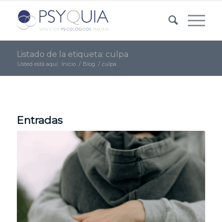
Listado de la etiqueta: culpa
Usted está aquí:
Inicio
/
Blog
/
culpa
Entradas