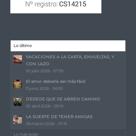
Lo último
VACACIONES A LA CARTA, ENVUELTAS, Y
CON LAZO
30 julio 2026 - 07:30
El amor debería ser más fácil
11 junio 2026 - 06:30
DESEOS QUE SE ABREN CAMINO
30 abril 2026 - 09:10
LA SUERTE DE TENER AMIGAS
26 marzo 2026 - 07:15
Lo más leído