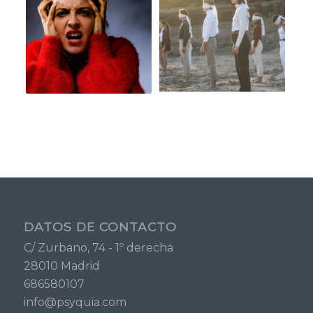
DATOS DE CONTACTO
C/ Zurbano, 74 - 1º derecha
28010 Madrid
686580107
info@psyquia.com