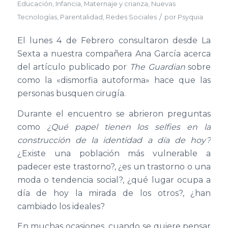
Educación
,
Infancia
,
Maternaje y crianza
,
Nuevas
/
Tecnologías
,
Parentalidad
,
Redes Sociales
por
Psyquia
El lunes 4 de Febrero consultaron desde La
Sexta a nuestra compañera Ana García acerca
del artículo publicado por
The Guardian
sobre
como la «dismorfia autoforma» hace que las
personas busquen cirugía.
Durante el encuentro se abrieron preguntas
como
¿Qué papel tienen los selfies en la
construcción de la identidad a día de hoy?
¿Existe una población más vulnerable a
padecer este trastorno?, ¿es un trastorno o una
moda o tendencia social?, ¿qué lugar ocupa a
día de hoy la mirada de los otros?, ¿han
cambiado los ideales?
En muchas ocasiones, cuando se quiere pensar