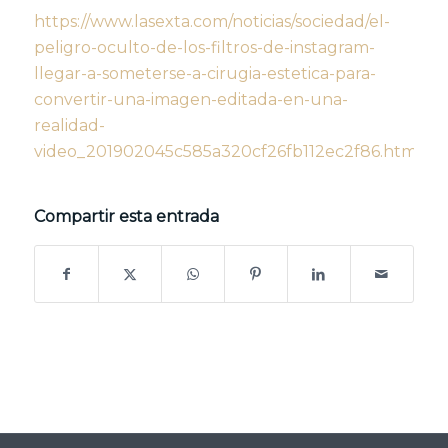
https://www.lasexta.com/noticias/sociedad/el-
peligro-oculto-de-los-filtros-de-instagram-
llegar-a-someterse-a-cirugia-estetica-para-
convertir-una-imagen-editada-en-una-
realidad-
video_201902045c585a320cf26fb112ec2f86.html
Compartir esta entrada