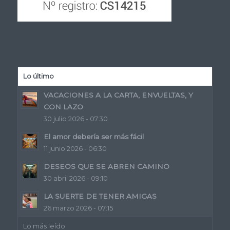
Lo último
VACACIONES A LA CARTA, ENVUELTAS, Y
CON LAZO
30 julio 2026 - 07:30
El amor debería ser más fácil
11 junio 2026 - 06:30
DESEOS QUE SE ABREN CAMINO
30 abril 2026 - 09:10
LA SUERTE DE TENER AMIGAS
26 marzo 2026 - 07:15
Lo más leído