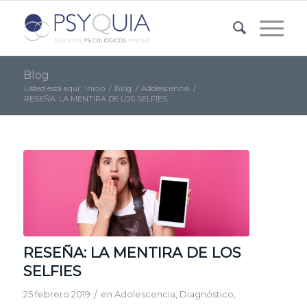
Blog
Usted está aquí:
Inicio
/
Blog
/
Adolescencia
/
RESEÑA: LA MENTIRA DE LOS SELFIES
RESEÑA: LA MENTIRA DE LOS
SELFIES
/
25 febrero 2019
en
Adolescencia
,
Diagnóstico
,