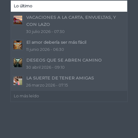
Lo último
VACACIONES A LA CARTA, ENVUELTAS, Y
CON LAZO
30 julio 2026 - 07:30
El amor debería ser más fácil
11 junio 2026 - 06:30
DESEOS QUE SE ABREN CAMINO
30 abril 2026 - 09:10
LA SUERTE DE TENER AMIGAS
26 marzo 2026 - 07:15
Lo más leído