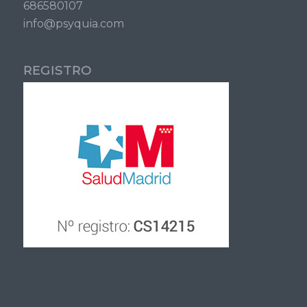
686580107
info@psyquia.com
REGISTRO