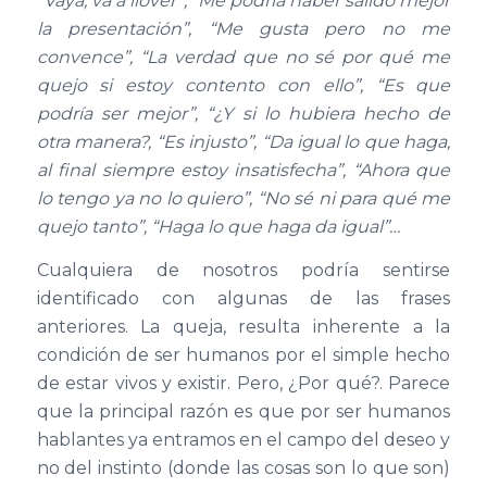
“
Vaya, va a llover
”
,
“
Me podr
í
a haber salido mejor
la presentaci
ó
n
”
,
“
Me gusta pero no me
convence
”
,
“
La verdad que no s
é
por qu
é
me
quejo si estoy contento con ello
”
,
“
Es que
podr
í
a ser mejor
”
,
“¿
Y si lo hubiera hecho de
otra manera?,
“
Es injusto
”
,
“
Da igual lo que haga,
al final siempre estoy insatisfecha
”
,
“
Ahora que
lo tengo ya no lo quiero
”
,
“
No s
é
ni para qu
é
me
quejo tanto
”
,
“
Haga lo que haga da igual
”…
Cualquiera de nosotros podría sentirse
identificado con algunas de las frases
anteriores. La queja, resulta inherente a la
condición de ser humanos por el simple hecho
de estar vivos y existir. Pero, ¿Por qué?. Parece
que la principal razón es que por ser humanos
hablantes ya entramos en el campo del deseo y
no del instinto (donde las cosas son lo que son)