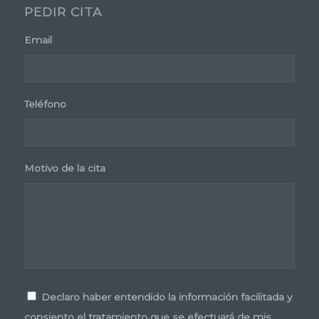
PEDIR CITA
Email
*
Teléfono
*
Motivo de la cita
Consentimiento
*
Declaro haber entendido la información facilitada y
consiento el tratamiento que se efectuará de mis