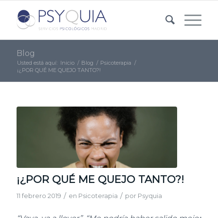
Blog
Usted está aquí:
Inicio
/
Blog
/
Psicoterapia
/
¡¿POR QUÉ ME QUEJO TANTO?!
¡¿POR QUÉ ME QUEJO TANTO?!
/
/
11 febrero 2019
en
Psicoterapia
por
Psyquia