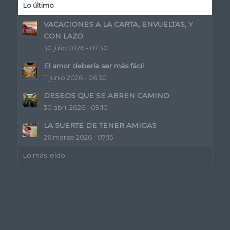
Lo último
VACACIONES A LA CARTA, ENVUELTAS, Y
CON LAZO
30 julio 2026 - 07:30
El amor debería ser más fácil
11 junio 2026 - 06:30
DESEOS QUE SE ABREN CAMINO
30 abril 2026 - 09:10
LA SUERTE DE TENER AMIGAS
26 marzo 2026 - 07:15
Lo más leído