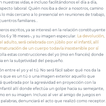
 nuestras vidas, e incluso facilitándonos el día a día,
specto laboral. Quién nos iba a decir a nosotros, camino
s lo más cercano a lo presencial en reuniones de trabajo,
cuentros familiares…
eros escritos, ya se interesó en la relación constituyente
los 6 y 18 meses
–
, y su imagen especular.
La devolución,
 adulto, será celebrada con júbilo por el infantil, allí
ematuración de un cuerpo todavía insostenible por sí
lla estas construcciones del yo (moi en francés) donde
ia en la subjetividad del pequeño.
ntre el yo y el tú. No será fácil saber qué nos da la
es que es un tú o una imagen exterior aquello que
erá quebrada por la agresividad en proyección con la
infantil allí donde efectúa un golpe hacia su semejante,
smo en su imagen. Incluso al ver al amigo de juegos en
 palabras, denunciará el acto que realizó como receptor.