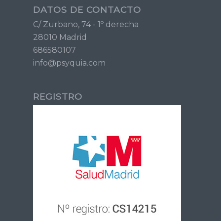
DATOS DE CONTACTO
C/ Zurbano, 74 - 1º derecha
28010 Madrid
686580107
info@psyquia.com
REGISTRO