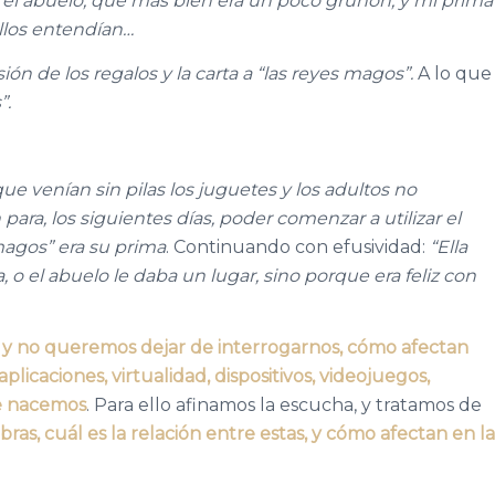
, el abuelo, que más bien era un poco gruñón, y mi prima
llos entendían…
ón de los regalos y la carta a “las reyes magos”.
A lo que
”.
e venían sin pilas los juguetes y los adultos no
para, los siguientes días, poder comenzar a utilizar el
 magos” era su prima
. Continuando con efusividad:
“Ella
 o el abuelo le daba un lugar, sino porque era feliz con
, y no queremos dejar de interrogarnos, cómo afectan
icaciones, virtualidad, dispositivos, videojuegos,
ue nacemos
. Para ello afinamos la escucha, y tratamos de
ras, cuál es la relación entre estas, y cómo afectan en la