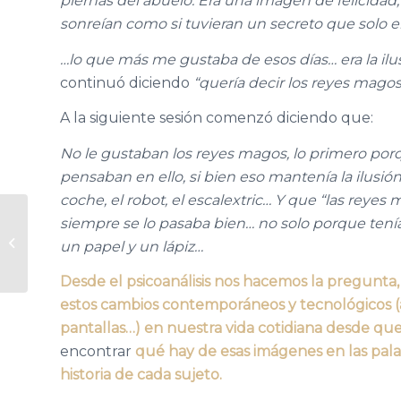
piernas del abuelo. Era una imagen de felicidad
sonreían como si tuvieran un secreto que solo e
…lo que más me gustaba de esos días… era la ilusi
continuó diciendo
“quería decir los reyes magos
A la siguiente sesión comenzó diciendo que:
No le gustaban los reyes magos, lo primero porqu
pensaban en ello, si bien eso mantenía la ilusión 
coche, el robot, el escalextric… Y que “las reyes
siempre se lo pasaba bien… no solo porque tenía,
HABLAR, UN EFECTO
un papel y un lápiz…
DEL AFECTO
Desde el psicoanálisis nos hacemos la pregunta
estos cambios contemporáneos y tecnológicos (apl
pantallas…) en nuestra vida cotidiana desde q
encontrar
qué hay de esas imágenes en las palab
historia de cada sujeto.