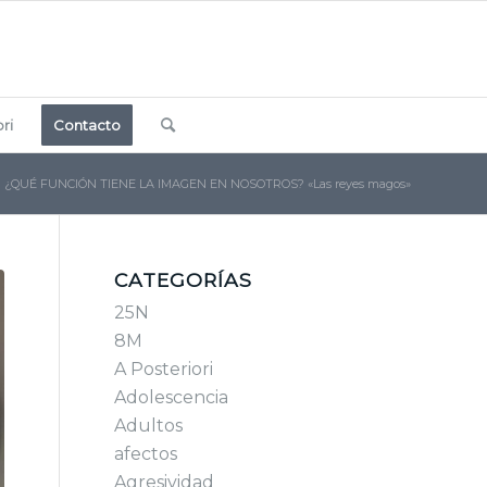
ri
Contacto
¿QUÉ FUNCIÓN TIENE LA IMAGEN EN NOSOTROS? «Las reyes magos»
CATEGORÍAS
25N
8M
A Posteriori
Adolescencia
Adultos
afectos
Agresividad