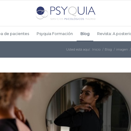
ea de pacientes
Psyquia Formación
Blog
Revista: A posterio
Usted está aquí:
Inicio
/
Blog
/
imagen
/