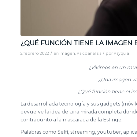
¿QUÉ FUNCIÓN TIENE LA IMAGEN E
/
/
2 febrero 2022
en
imagen
,
Psicoanálisis
por
Psyquia
¿Vivimos en un mun
¿Una imagen va
¿Qué función tiene el im
La desarrollada tecnología y sus gadgets (móvil
devuelve la idea de una mirada completa donde 
contrapunto a la mascarada de la Esfinge.
Palabras como Selfi, streaming, youtuber, apli