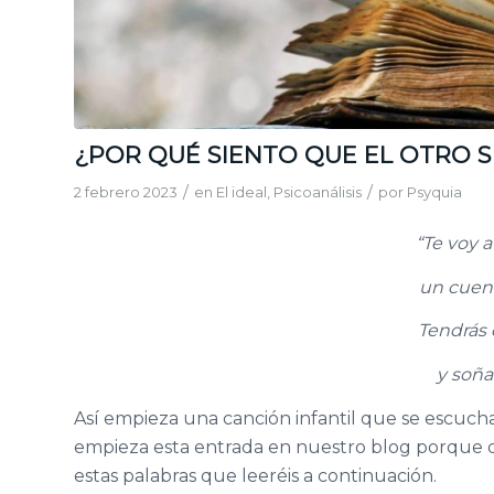
¿POR QUÉ SIENTO QUE EL OTRO S
/
/
2 febrero 2023
en
El ideal
,
Psicoanálisis
por
Psyquia
“Te voy a
un cuent
Tendrás 
y soñar
Así empieza una canción infantil que se escucha
empieza esta entrada en nuestro blog porque de
estas palabras que leeréis a continuación.