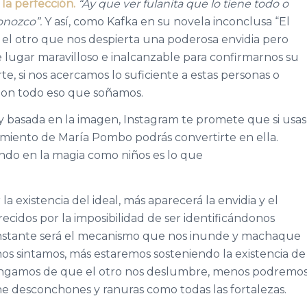
la perfección.
“Ay que ver fulanita que lo tiene todo o
onozco”.
Y así, como Kafka en su novela inconclusa “El
n el otro que nos despierta una poderosa envidia pero
lugar maravilloso e inalcanzable para confirmarnos su
rte, si nos acercamos lo suficiente a estas personas o
 don todo eso que soñamos.
y basada en la imagen, Instagram te promete que si usas
amiento de María Pombo podrás convertirte en ella.
ndo en la magia como niños es lo que
existencia del ideal, más aparecerá la envidia y el
cidos por la imposibilidad de ser identificándonos
onstante será el mecanismo que nos inunde y machaque
os sintamos, más estaremos sosteniendo la existencia de
tengamos de que el otro nos deslumbre, menos podremo
iene desconchones y ranuras como todas las fortalezas.