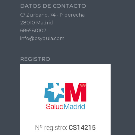
DATOS DE CONTACTO
C/ Zurbano, 74 - 1º derecha
28010 Madrid
686580107
info@psyquia.com
REGISTRO