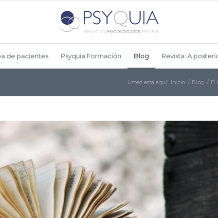
ea de pacientes
Psyquia Formación
Blog
Revista: A posterio
Usted está aquí:
Inicio
/
Blog
/
El 