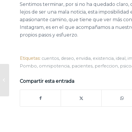
Sentimos terminar, por si no ha quedado claro, co
lejos de ser una mala noticia, esta imposibilidad 
apasionante camino, que tiene que ver más con 
Instagram, es en el que acompañamos a nuestro
propios pasos y esfuerzo.
Etiquetas:
cuentos
,
deseo
,
envidia
,
existencia
,
ideal
,
i
Pombo
,
omnipotencia
,
pacientes
,
perfeccion
,
psico
Número 20 – Enero
Compartir esta entrada
de 2023