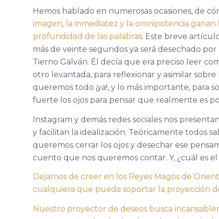
Hemos hablado en numerosas ocasiones, de cómo 
imagen, la inmediatez y la omnipotencia ganan la 
profundidad de las palabras
. Este breve artícul
más de veinte segundos ya será desechado por 
Tierno Galván. Él decía que era preciso leer co
otro levantada, para reflexionar y asimilar sobr
queremos todo ¡ya!, y lo más importante, para sos
fuerte los ojos para pensar que realmente es po
Instagram y demás redes sociales nos presentan l
y facilitan la idealización. Teóricamente todos
queremos cerrar los ojos y desechar ese pensami
cuento que nos queremos contar. Y, ¿cuál es el
Dejamos de creer en los Reyes Magos de Oriente 
cualquiera que pueda soportar la proyección de
Nuestro proyector de deseos busca incansable