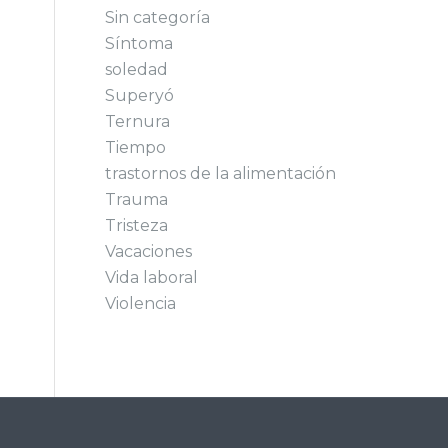
Sin categoría
Síntoma
soledad
Superyó
Ternura
Tiempo
trastornos de la alimentación
Trauma
Tristeza
Vacaciones
Vida laboral
Violencia