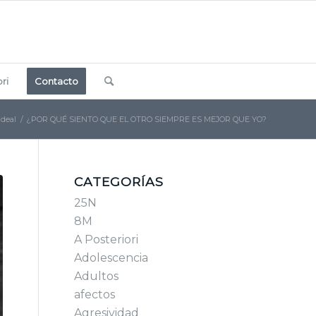
ri
Contacto
ideal
/
¿POR QUÉ SIENTO QUE EL OTRO SIEMPRE ES MEJOR QUE YO?
CATEGORÍAS
25N
8M
A Posteriori
Adolescencia
Adultos
afectos
Agresividad