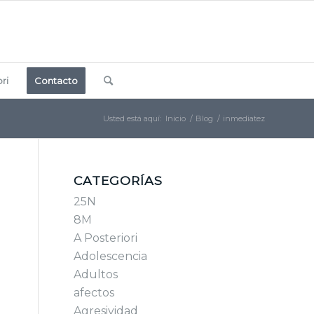
ri
Contacto
Usted está aquí:
Inicio
/
Blog
/
inmediatez
CATEGORÍAS
25N
8M
A Posteriori
Adolescencia
Adultos
afectos
Agresividad