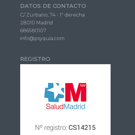
DATOS DE CONTACTO
C/ Zurbano, 74 - 1º derecha
28010 Madrid
686580107
info@psyquia.com
REGISTRO