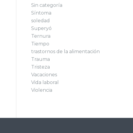
Sin categoría
Síntoma
soledad
Superyó
Ternura
Tiempo
trastornos de la alimentación
Trauma
Tristeza
Vacaciones
Vida laboral
Violencia