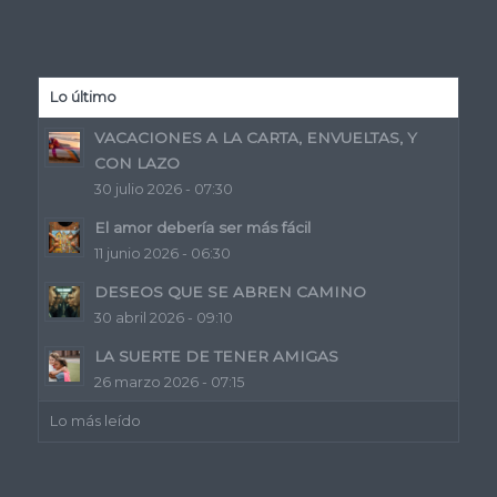
Lo último
VACACIONES A LA CARTA, ENVUELTAS, Y
CON LAZO
30 julio 2026 - 07:30
El amor debería ser más fácil
11 junio 2026 - 06:30
DESEOS QUE SE ABREN CAMINO
30 abril 2026 - 09:10
LA SUERTE DE TENER AMIGAS
26 marzo 2026 - 07:15
Lo más leído