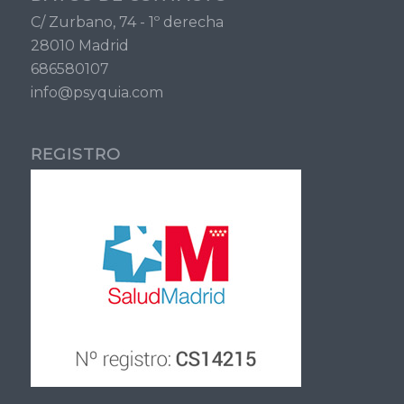
C/ Zurbano, 74 - 1º derecha
28010 Madrid
686580107
info@psyquia.com
REGISTRO