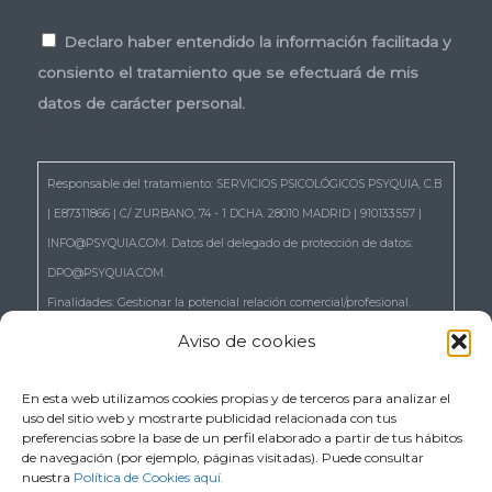
Consentimiento
*
Declaro haber entendido la información facilitada y
consiento el tratamiento que se efectuará de mis
datos de carácter personal.
*
Responsable del tratamiento: SERVICIOS PSICOLÓGICOS PSYQUIA, C.B
| E87311866 | C/ ZURBANO, 74 - 1 DCHA. 28010 MADRID | 910133557 |
INFO@PSYQUIA.COM. Datos del delegado de protección de datos:
DPO@PSYQUIA.COM.
Finalidades: Gestionar la potencial relación comercial/profesional.
Atender las consultas y remitir la información que nos solicita.
Aviso de cookies
Gestionar la solicitud de cita.
Derechos: Puede ejercer los derechos reconocidos en los artículos 15 a
En esta web utilizamos cookies propias y de terceros para analizar el
uso del sitio web y mostrarte publicidad relacionada con tus
22 del RGPD, de acceso, rectificación, supresión, portabilidad,
preferencias sobre la base de un perfil elaborado a partir de tus hábitos
limitación, oposición, así como a no ser objeto de decisiones basadas
de navegación (por ejemplo, páginas visitadas). Puede consultar
nuestra
Política de Cookies aquí.
únicamente en el tratamiento automatizado de sus datos, cuando