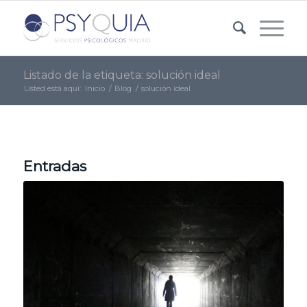
Listado de la etiqueta: solución ideal
Usted está aquí:
Inicio
/
Blog
/
solución ideal
Entradas