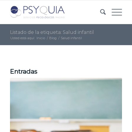
Listado de la etiqueta: Salud infantil
Usted está aquí:
Inicio
/
Blog
/
Salud infantil
Entradas