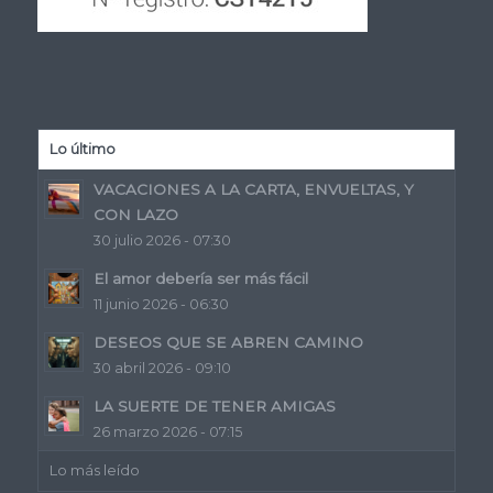
Lo último
VACACIONES A LA CARTA, ENVUELTAS, Y
CON LAZO
30 julio 2026 - 07:30
El amor debería ser más fácil
11 junio 2026 - 06:30
DESEOS QUE SE ABREN CAMINO
30 abril 2026 - 09:10
LA SUERTE DE TENER AMIGAS
26 marzo 2026 - 07:15
Lo más leído