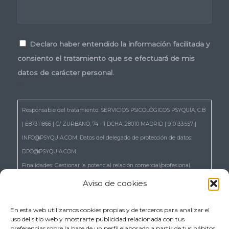
Consentimiento
*
Declaro haber entendido la información facilitada y
consiento el tratamiento que se efectuará de mis
datos de carácter personal.
*
Responsable del tratamiento: SERVICIOS PSICOLÓGICOS PSYQUIA, C.B
| E87311866 | C/ ZURBANO, 74 - 1 DCHA. 28010 MADRID | 910133557 |
INFO@PSYQUIA.COM. Datos del delegado de protección de datos:
DPO@PSYQUIA.COM.
Finalidades: Gestionar la potencial relación comercial/profesional.
Atender las consultas y remitir la información que nos solicita.
Aviso de cookies
Gestionar la solicitud de cita.
Derechos: Puede ejercer los derechos reconocidos en los artículos 15 a
En esta web utilizamos cookies propias y de terceros para analizar el
uso del sitio web y mostrarte publicidad relacionada con tus
22 del RGPD, de acceso, rectificación, supresión, portabilidad,
preferencias sobre la base de un perfil elaborado a partir de tus hábitos