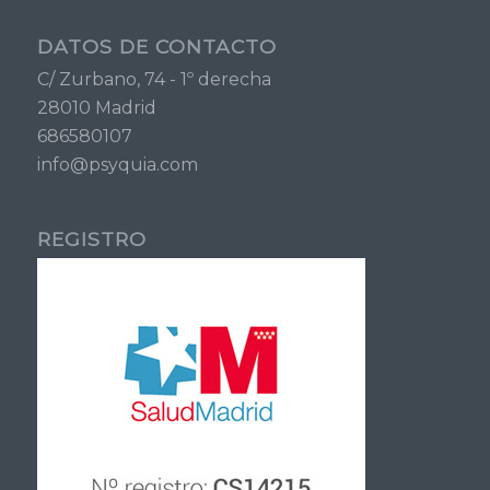
DATOS DE CONTACTO
C/ Zurbano, 74 - 1º derecha
28010 Madrid
686580107
info@psyquia.com
REGISTRO