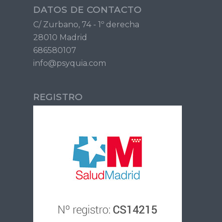
DATOS DE CONTACTO
C/ Zurbano, 74 - 1º derecha
28010 Madrid
686580107
info@psyquia.com
REGISTRO