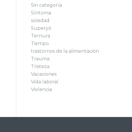
Sin categoría
Síntoma
soledad
Superyó
Ternura
Tiempo
trastornos de la alimentación
Trauma
Tristeza
Vacaciones
Vida laboral
Violencia