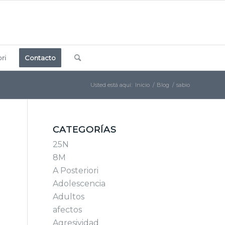
ri
Contacto
Usted está aquí:
Inicio
/
Blog
/
sabio
CATEGORÍAS
25N
8M
A Posteriori
Adolescencia
Adultos
afectos
Agresividad