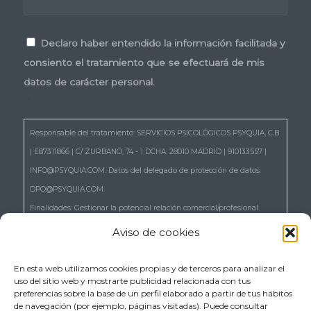
Consentimiento
*
Declaro haber entendido la información facilitada y
consiento el tratamiento que se efectuará de mis
datos de carácter personal.
*
Responsable del tratamiento: SERVICIOS PSICOLÓGICOS PSYQUIA, C.B
| E87311866 | C/ ZURBANO, 74 - 1 DCHA. 28010 MADRID | 910133557 |
INFO@PSYQUIA.COM. Datos del delegado de protección de datos:
DPO@PSYQUIA.COM.
Finalidades: Gestionar la potencial relación comercial/profesional.
Atender las consultas y remitir la información que nos solicita.
Aviso de cookies
Gestionar la solicitud de cita.
Derechos: Puede ejercer los derechos reconocidos en los artículos 15 a
En esta web utilizamos cookies propias y de terceros para analizar el
uso del sitio web y mostrarte publicidad relacionada con tus
22 del RGPD, de acceso, rectificación, supresión, portabilidad,
preferencias sobre la base de un perfil elaborado a partir de tus hábitos
limitación, oposición, así como a no ser objeto de decisiones basadas
de navegación (por ejemplo, páginas visitadas). Puede consultar