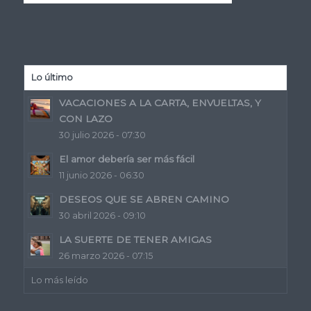
Lo último
VACACIONES A LA CARTA, ENVUELTAS, Y
CON LAZO
30 julio 2026 - 07:30
El amor debería ser más fácil
11 junio 2026 - 06:30
DESEOS QUE SE ABREN CAMINO
30 abril 2026 - 09:10
LA SUERTE DE TENER AMIGAS
26 marzo 2026 - 07:15
Lo más leído