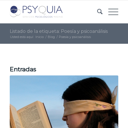
Listado de la etiqueta: Poesía y psicoanálisis
Usted está aquí:
Inicio
/
Blog
/
Poesía y psicoanálisis
Entradas