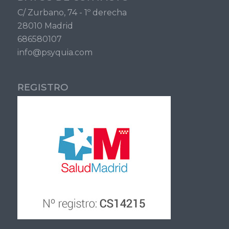
C/ Zurbano, 74 - 1º derecha
28010 Madrid
686580107
info@psyquia.com
REGISTRO