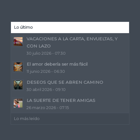
Lo último
VACACIONES A LA CARTA, ENVUELTAS, Y
CON LAZO
30 julio 2026 - 07:30
El amor debería ser más fácil
11 junio 2026 - 06:30
DESEOS QUE SE ABREN CAMINO
30 abril 2026 - 09:10
LA SUERTE DE TENER AMIGAS
26 marzo 2026 - 07:15
Lo más leído