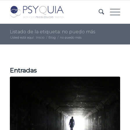
Listado de la etiqueta: no puedo más
Usted está aquí:
Inicio
/
Blog
/
no puedo más
Entradas