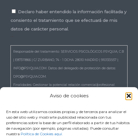
Consentimiento
*
Declaro haber entendido la información facilitada y
consiento el tratamiento que se efectuará de mis
datos de carácter personal.
*
Responsable del tratamiento: SERVICIOS PSICOLÓGICOS PSYQUIA, C.B
| E87311866 | C/ ZURBANO, 74 - 1 DCHA. 28010 MADRID | 910133557 |
INFO@PSYQUIA.COM. Datos del delegado de protección de datos:
DPO@PSYQUIA.COM.
Finalidades: Gestionar la potencial relación comercial/profesional.
Atender las consultas y remitir la información que nos solicita.
Aviso de cookies
Gestionar la solicitud de cita.
Derechos: Puede ejercer los derechos reconocidos en los artículos 15 a
En esta web utilizamos cookies propias y de terceros para analizar el
uso del sitio web y mostrarte publicidad relacionada con tus
22 del RGPD, de acceso, rectificación, supresión, portabilidad,
preferencias sobre la base de un perfil elaborado a partir de tus hábitos
limitación, oposición, así como a no ser objeto de decisiones basadas
de navegación (por ejemplo, páginas visitadas). Puede consultar
nuestra
Política de Cookies aquí.
únicamente en el tratamiento automatizado de sus datos, cuando