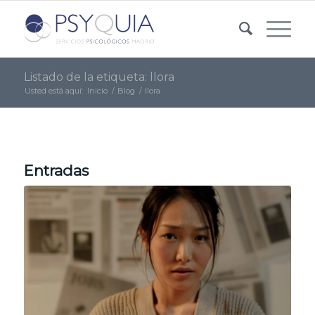
Listado de la etiqueta: llora
Usted está aquí:
Inicio
/
Blog
/
llora
Entradas