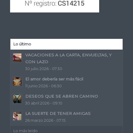
Lo último
VACACIONES A LA CARTA, ENVUELTAS, Y
CON LAZO
30 julio 2026 - 07:30
El amor debería ser más fácil
11 junio 2026 - 06:30
DESEOS QUE SE ABREN CAMINO
30 abril 2026 - 09:10
LA SUERTE DE TENER AMIGAS
26 marzo 2026 - 07:15
Lo más leído