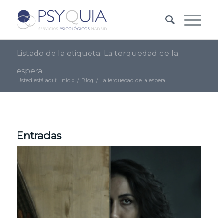
Listado de la etiqueta: La terquedad de la
espera
Usted está aquí:
Inicio
/
Blog
/
La terquedad de la espera
Entradas