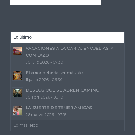
Lo último
VACACIONES A LA CARTA, ENVUELTAS, Y
CON LAZO
30 julio 2026 - 07:30
El amor debería ser más fácil
11 junio 2026 - 06:30
DESEOS QUE SE ABREN CAMINO
30 abril 2026 - 09:10
LA SUERTE DE TENER AMIGAS
26 marzo 2026 - 07:15
Lo más leído