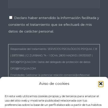
Consentimiento
*
Declaro haber entendido la información facilitada y
consiento el tratamiento que se efectuará de mis
datos de carácter personal.
*
Responsable del tratamiento: SERVICIOS PSICOLÓGICOS PSYQUIA, C.B
| E87311866 | C/ ZURBANO, 74 - 1 DCHA. 28010 MADRID | 910133557 |
INFO@PSYQUIA.COM. Datos del delegado de protección de datos:
DPO@PSYQUIA.COM.
Finalidades: Gestionar la potencial relación comercial/profesional.
Atender las consultas y remitir la información que nos solicita.
Aviso de cookies
Gestionar la solicitud de cita.
Derechos: Puede ejercer los derechos reconocidos en los artículos 15 a
En esta web utilizamos cookies propias y de terceros para analizar el
uso del sitio web y mostrarte publicidad relacionada con tus
22 del RGPD, de acceso, rectificación, supresión, portabilidad,
preferencias sobre la base de un perfil elaborado a partir de tus hábitos
limitación, oposición, así como a no ser objeto de decisiones basadas