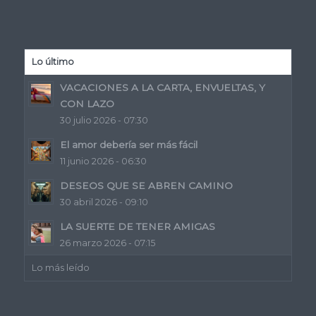
Lo último
VACACIONES A LA CARTA, ENVUELTAS, Y
CON LAZO
30 julio 2026 - 07:30
El amor debería ser más fácil
11 junio 2026 - 06:30
DESEOS QUE SE ABREN CAMINO
30 abril 2026 - 09:10
LA SUERTE DE TENER AMIGAS
26 marzo 2026 - 07:15
Lo más leído