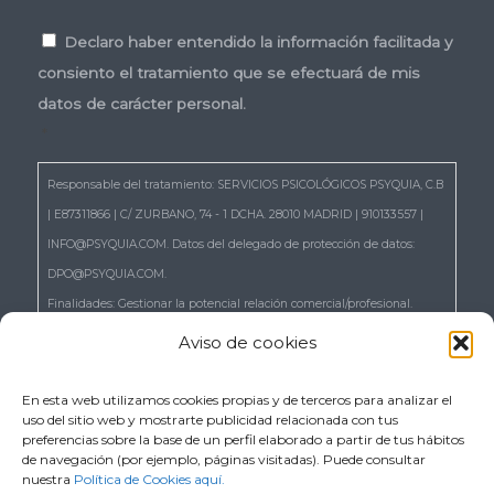
Consentimiento
*
Declaro haber entendido la información facilitada y
consiento el tratamiento que se efectuará de mis
datos de carácter personal.
*
Responsable del tratamiento: SERVICIOS PSICOLÓGICOS PSYQUIA, C.B
| E87311866 | C/ ZURBANO, 74 - 1 DCHA. 28010 MADRID | 910133557 |
INFO@PSYQUIA.COM. Datos del delegado de protección de datos:
DPO@PSYQUIA.COM.
Finalidades: Gestionar la potencial relación comercial/profesional.
Atender las consultas y remitir la información que nos solicita.
Aviso de cookies
Gestionar la solicitud de cita.
Derechos: Puede ejercer los derechos reconocidos en los artículos 15 a
En esta web utilizamos cookies propias y de terceros para analizar el
uso del sitio web y mostrarte publicidad relacionada con tus
22 del RGPD, de acceso, rectificación, supresión, portabilidad,
preferencias sobre la base de un perfil elaborado a partir de tus hábitos
limitación, oposición, así como a no ser objeto de decisiones basadas
de navegación (por ejemplo, páginas visitadas). Puede consultar
nuestra
Política de Cookies aquí.
únicamente en el tratamiento automatizado de sus datos, cuando