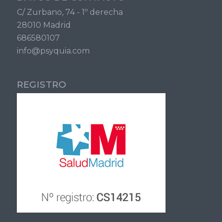
C/ Zurbano, 74 - 1º derecha
28010 Madrid
686580107
info@psyquia.com
REGISTRO