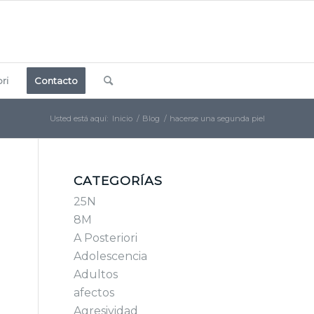
ri
Contacto
Usted está aquí:
Inicio
/
Blog
/
hacerse una segunda piel
CATEGORÍAS
25N
8M
A Posteriori
Adolescencia
Adultos
afectos
Agresividad