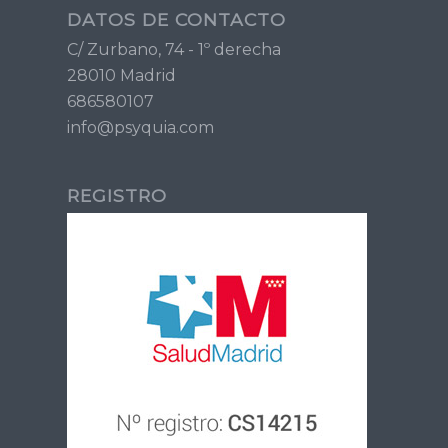
DATOS DE CONTACTO
C/ Zurbano, 74 - 1º derecha
28010 Madrid
686580107
info@psyquia.com
REGISTRO