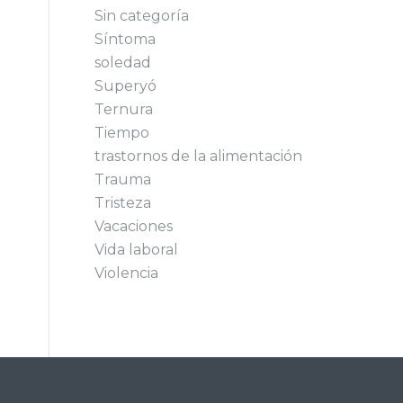
Sin categoría
Síntoma
soledad
Superyó
Ternura
Tiempo
trastornos de la alimentación
Trauma
Tristeza
Vacaciones
Vida laboral
Violencia