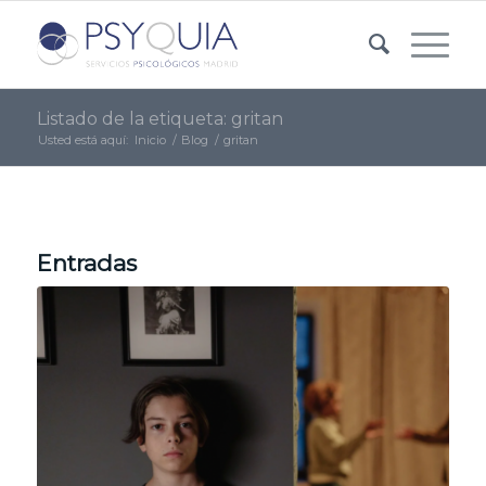
Listado de la etiqueta: gritan
Usted está aquí:
Inicio
/
Blog
/
gritan
Entradas