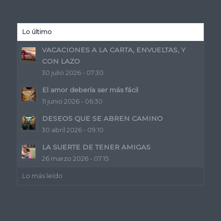
Lo último
VACACIONES A LA CARTA, ENVUELTAS, Y
CON LAZO
30 julio 2026 - 07:30
El amor debería ser más fácil
11 junio 2026 - 06:30
DESEOS QUE SE ABREN CAMINO
30 abril 2026 - 09:10
LA SUERTE DE TENER AMIGAS
26 marzo 2026 - 07:15
Lo más leído