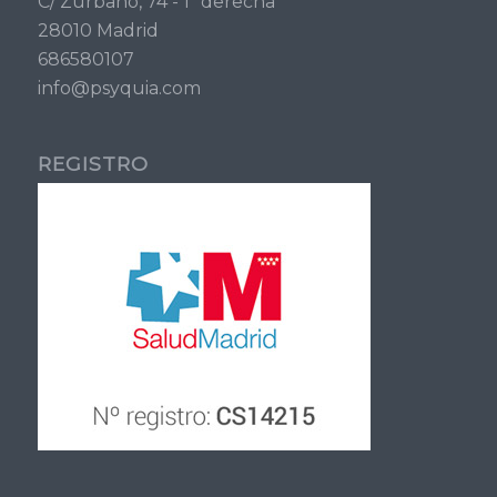
C/ Zurbano, 74 - 1º derecha
28010 Madrid
686580107
info@psyquia.com
REGISTRO