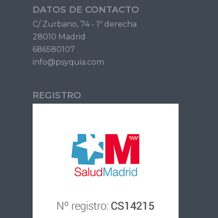
DATOS DE CONTACTO
C/ Zurbano, 74 - 1º derecha
28010 Madrid
686580107
info@psyquia.com
REGISTRO