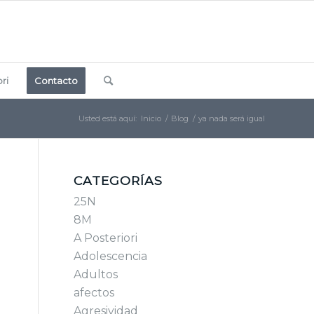
ri
Contacto
Usted está aquí:
Inicio
/
Blog
/
ya nada será igual
CATEGORÍAS
25N
8M
A Posteriori
Adolescencia
Adultos
afectos
Agresividad