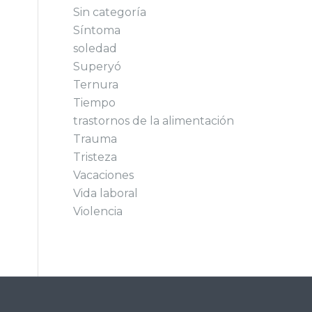
Sin categoría
Síntoma
soledad
Superyó
Ternura
Tiempo
trastornos de la alimentación
Trauma
Tristeza
Vacaciones
Vida laboral
Violencia