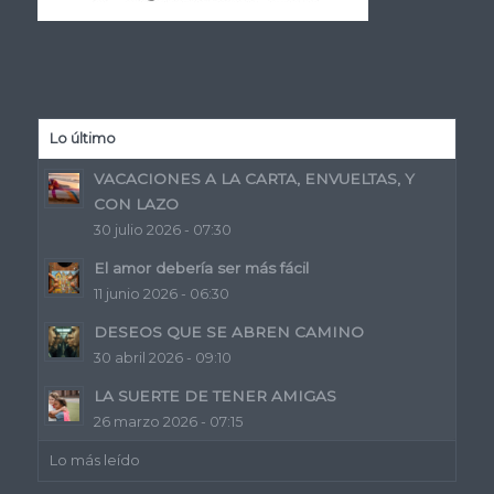
Lo último
VACACIONES A LA CARTA, ENVUELTAS, Y
CON LAZO
30 julio 2026 - 07:30
El amor debería ser más fácil
11 junio 2026 - 06:30
DESEOS QUE SE ABREN CAMINO
30 abril 2026 - 09:10
LA SUERTE DE TENER AMIGAS
26 marzo 2026 - 07:15
Lo más leído