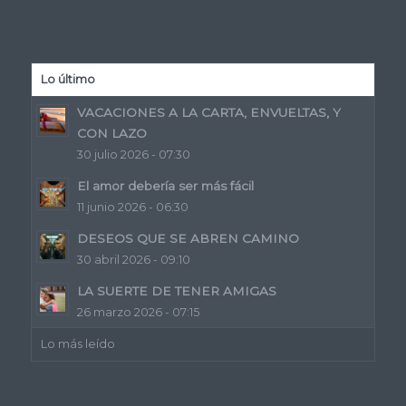
Lo último
VACACIONES A LA CARTA, ENVUELTAS, Y
CON LAZO
30 julio 2026 - 07:30
El amor debería ser más fácil
11 junio 2026 - 06:30
DESEOS QUE SE ABREN CAMINO
30 abril 2026 - 09:10
LA SUERTE DE TENER AMIGAS
26 marzo 2026 - 07:15
Lo más leído