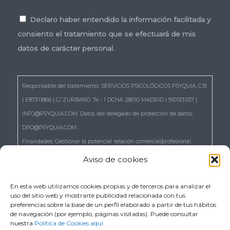
Consentimiento
*
Declaro haber entendido la información facilitada y
consiento el tratamiento que se efectuará de mis
datos de carácter personal.
*
Responsable del tratamiento: SERVICIOS PSICOLÓGICOS PSYQUIA, C.B
| E87311866 | C/ ZURBANO, 74 - 1 DCHA. 28010 MADRID | 910133557 |
INFO@PSYQUIA.COM. Datos del delegado de protección de datos:
DPO@PSYQUIA.COM.
Finalidades: Gestionar la potencial relación comercial/profesional.
Atender las consultas y remitir la información que nos solicita.
Aviso de cookies
Gestionar la solicitud de cita.
Derechos: Puede ejercer los derechos reconocidos en los artículos 15 a
En esta web utilizamos cookies propias y de terceros para analizar el
uso del sitio web y mostrarte publicidad relacionada con tus
22 del RGPD, de acceso, rectificación, supresión, portabilidad,
preferencias sobre la base de un perfil elaborado a partir de tus hábitos
limitación, oposición, así como a no ser objeto de decisiones basadas
de navegación (por ejemplo, páginas visitadas). Puede consultar
nuestra
Política de Cookies aquí.
únicamente en el tratamiento automatizado de sus datos, cuando