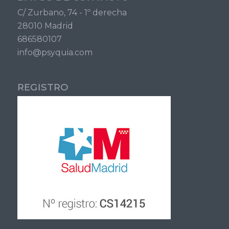
C/ Zurbano, 74 - 1º derecha
28010 Madrid
686580107
info@psyquia.com
REGISTRO